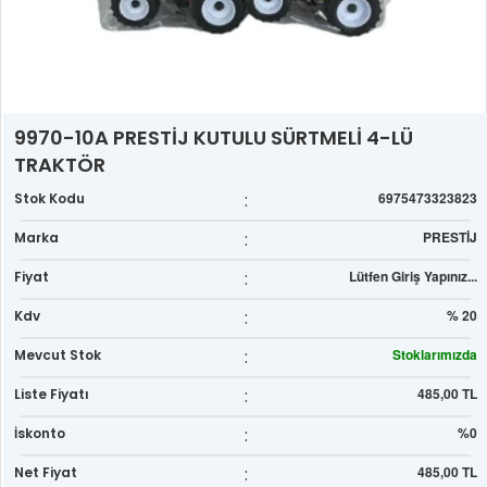
9970-10A PRESTİJ KUTULU SÜRTMELİ 4-LÜ
TRAKTÖR
:
6975473323823
Stok Kodu
:
PRESTİJ
Marka
:
Lütfen Giriş Yapınız...
Fiyat
:
% 20
Kdv
:
Stoklarımızda
Mevcut Stok
:
485,00 TL
Liste Fiyatı
:
%0
İskonto
:
485,00 TL
Net Fiyat