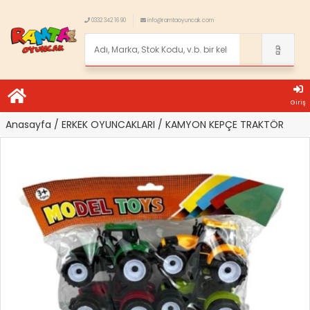
0332 342 16 90
info@ramtaoyuncak.com
Giriş
Anasayfa
/ ERKEK OYUNCAKLARI
/ KAMYON KEPÇE TRAKTÖR