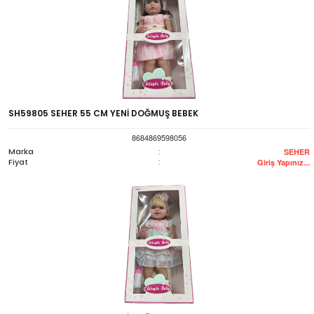
SH59805 SEHER 55 CM YENİ DOĞMUŞ BEBEK
8684869598056
Marka
:
SEHER
Fiyat
:
Giriş Yapınız...