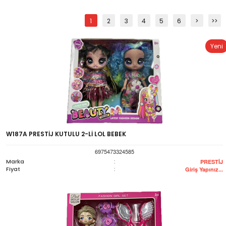
1
2
3
4
5
6
>
>>
Yeni
W187A PRESTİJ KUTULU 2-Lİ LOL BEBEK
6975473324585
Marka
:
PRESTİJ
Fiyat
:
Giriş Yapınız...