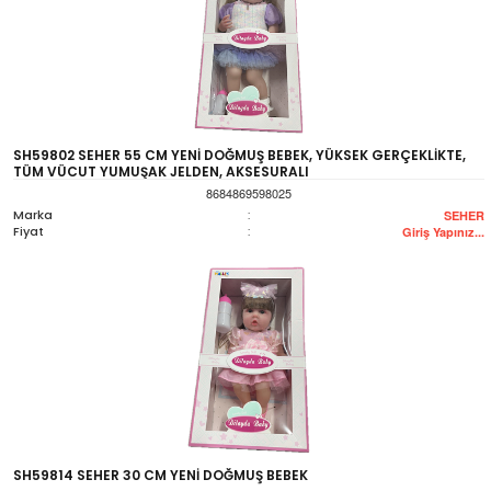
SH59802 SEHER 55 CM YENİ DOĞMUŞ BEBEK, YÜKSEK GERÇEKLİKTE,
TÜM VÜCUT YUMUŞAK JELDEN, AKSESURALI
8684869598025
Marka
:
SEHER
Fiyat
:
Giriş Yapınız...
SH59814 SEHER 30 CM YENİ DOĞMUŞ BEBEK