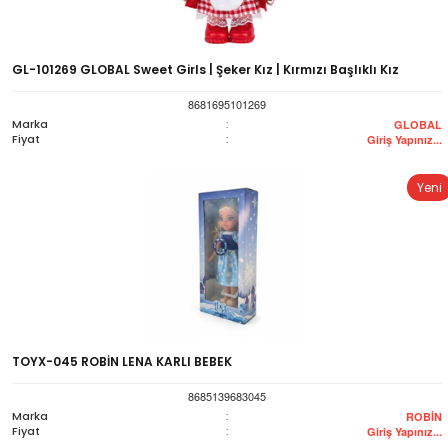
GL-101269 GLOBAL Sweet Girls | Şeker Kız | Kırmızı Başlıklı Kız
8681695101269
Marka
:
GLOBAL
Fiyat
:
Giriş Yapınız...
Yeni
TOYX-045 ROBİN LENA KARLI BEBEK
8685139683045
Marka
:
ROBİN
Fiyat
:
Giriş Yapınız...