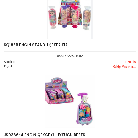
KQ188B ENGİN STANDLI ŞEKER KIZ
86397722801052
Marka
:
ENGİN
Fiyat
:
Giriş Yapınız...
JSD366-4 ENGİN ÇEKÇEKLİ UYKUCU BEBEK