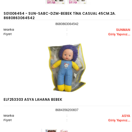
S01006454 - SUN-SABC-DZM-BEBEK TİNA CASUAL 45CM.2A.
8680863064542
8680863064542
Marka
:
SUNMAN
Fiyat
:
Giriş Yapınız...
ELF253303 ASYA LAHANA BEBEK
8684356200837
Marka
:
ASYA
Fiyat
:
Giriş Yapınız...