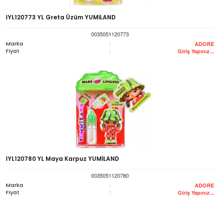
IYL120773 YL Greta Üzüm YUMİLAND
0035051120773
Marka
:
ADORE
Fiyat
:
Giriş Yapınız...
IYL120780 YL Maya Karpuz YUMİLAND
0035051120780
Marka
:
ADORE
Fiyat
:
Giriş Yapınız...