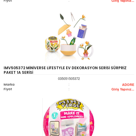
Fiyat
:
Giriş Yapınız...
IMV505372 MİNİVERSE LİFESTYLE EV DEKORASYON SERİSİ SÜRPRİZ
PAKET 1A SERİSİ
035051505372
Marka
:
ADORE
Fiyat
:
Giriş Yapınız...