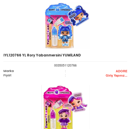
IYL120766 YL Rory Yabanmersini YUMİLAND
0035051120766
Marka
:
ADORE
Fiyat
:
Giriş Yapınız...