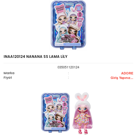
INAA120124 NANANA SS LAMA LİLY
035051120124
Marka
:
ADORE
Fiyat
:
Giriş Yapınız...