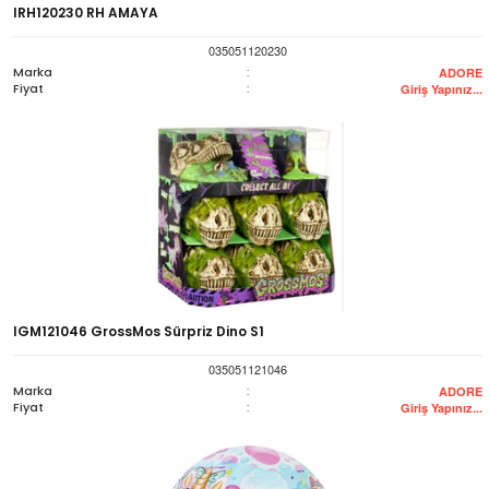
IRH120230 RH AMAYA
035051120230
Marka
:
ADORE
Fiyat
:
Giriş Yapınız...
IGM121046 GrossMos Sürpriz Dino S1
035051121046
Marka
:
ADORE
Fiyat
:
Giriş Yapınız...