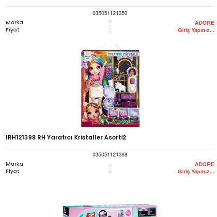
035051121350
Marka
:
ADORE
Fiyat
:
Giriş Yapınız...
IRH121398 RH Yaratıcı Kristaller Asorti2
035051121398
Marka
:
ADORE
Fiyat
:
Giriş Yapınız...