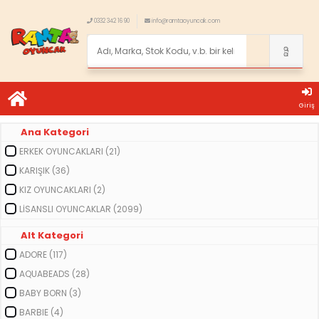
0332 342 16 90
info@ramtaoyuncak.com
Giriş
Ana Kategori
ERKEK OYUNCAKLARI (21)
KARIŞIK (36)
KIZ OYUNCAKLARI (2)
LİSANSLI OYUNCAKLAR (2099)
Alt Kategori
ADORE (117)
AQUABEADS (28)
BABY BORN (3)
BARBIE (4)