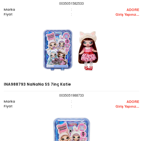
0035051582533
Marka
:
ADORE
Fiyat
:
Giriş Yapınız...
INA988793 NaNaNa SS 7inç Katie
0035051988733
Marka
:
ADORE
Fiyat
:
Giriş Yapınız...