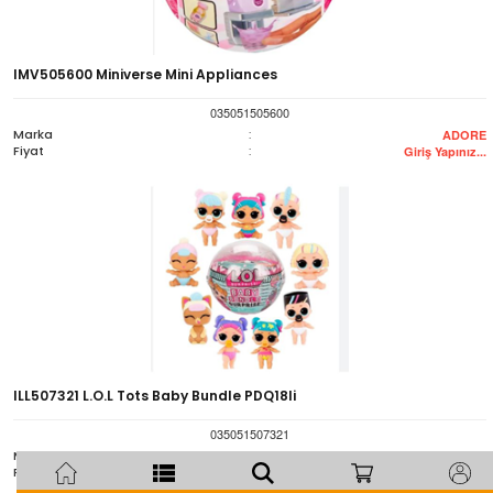
IMV505600 Miniverse Mini Appliances
035051505600
Marka
:
ADORE
Fiyat
:
Giriş Yapınız...
ILL507321 L.O.L Tots Baby Bundle PDQ18li
035051507321
Marka
:
ADORE
Fiyat
:
Giriş Yapınız...