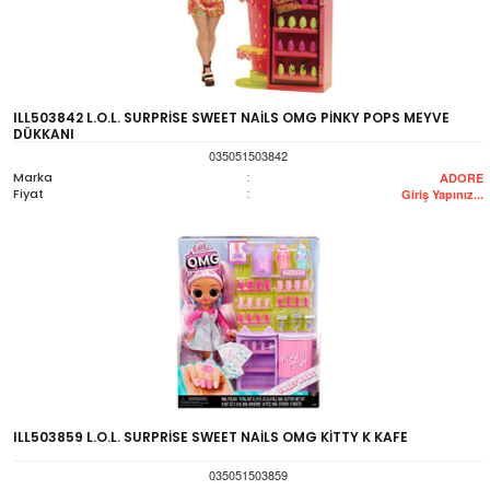
ILL503842 L.O.L. SURPRİSE SWEET NAİLS OMG PİNKY POPS MEYVE
DÜKKANI
035051503842
Marka
:
ADORE
Fiyat
:
Giriş Yapınız...
ILL503859 L.O.L. SURPRİSE SWEET NAİLS OMG KİTTY K KAFE
035051503859