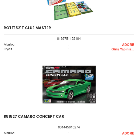
ROTT1521T CLUE MASTER
0192751152104
Marka
:
ADORE
Fiyat
:
Giriş Yapınız...
851527 CAMARO CONCEPT CAR
031445015274
Marka
:
ADORE