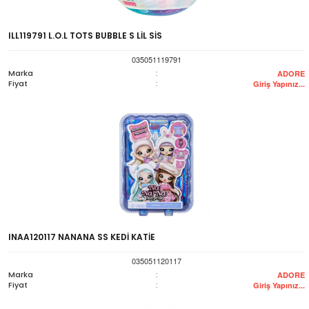
ILL119791 L.O.L TOTS BUBBLE S LİL SİS
035051119791
Marka
:
ADORE
Fiyat
:
Giriş Yapınız...
INAA120117 NANANA SS KEDİ KATİE
035051120117
Marka
:
ADORE
Fiyat
:
Giriş Yapınız...