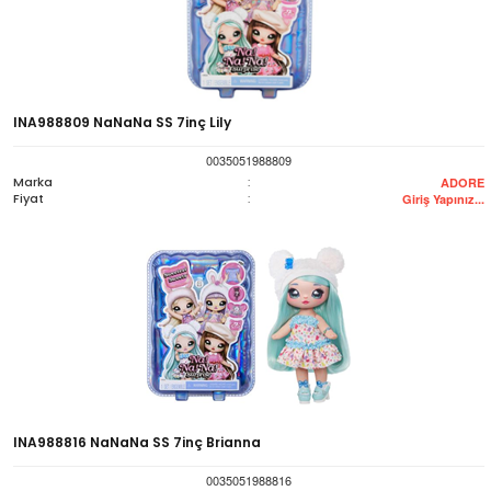
INA988809 NaNaNa SS 7inç Lily
0035051988809
Marka
:
ADORE
Fiyat
:
Giriş Yapınız...
INA988816 NaNaNa SS 7inç Brianna
0035051988816