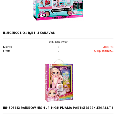
ILL502500 L.O.L IŞILTILI KARAVAN
035051502500
Marka
:
ADORE
Fiyat
:
Giriş Yapınız...
IRH503613 RAİNBOW HİGH JR. HİGH PİJAMA PARTİSİ BEBEKLERİ ASST 1