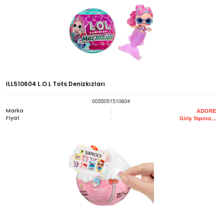
ILL510604 L.O.L Tots Denizkızları
0035051510604
Marka
:
ADORE
Fiyat
:
Giriş Yapınız...