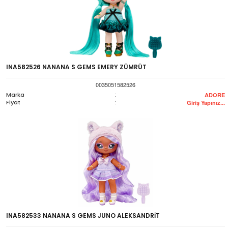
INA582526 NANANA S GEMS EMERY ZÜMRÜT
0035051582526
Marka
:
ADORE
Fiyat
:
Giriş Yapınız...
INA582533 NANANA S GEMS JUNO ALEKSANDRİT