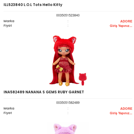
ILL523840 L.O.L Tots Hello Kitty
0035051523840
Marka
:
ADORE
Fiyat
:
Giriş Yapınız...
INA582489 NANANA S GEMS RUBY GARNET
0035051582489
Marka
:
ADORE
Fiyat
:
Giriş Yapınız...