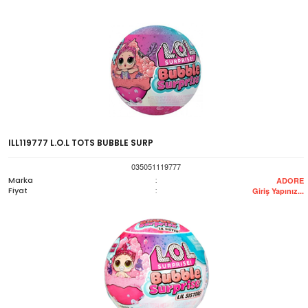
ILL119777 L.O.L TOTS BUBBLE SURP
035051119777
Marka
:
ADORE
Fiyat
:
Giriş Yapınız...