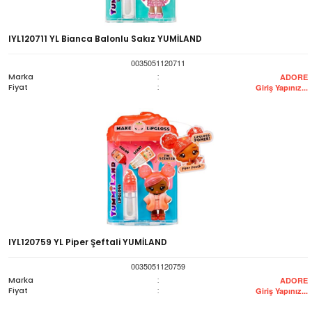
SCHUCO (21)
SİKU (35)
IYL120711 YL Bianca Balonlu Sakız YUMİLAND
SONIC (1)
0035051120711
STAR WARS (1)
Marka
:
ADORE
SYLVANIAN FAMILIES (191)
Fiyat
:
Giriş Yapınız...
TOMY (47)
YAZLIK ÜRÜNLER (3)
IYL120759 YL Piper Şeftali YUMİLAND
0035051120759
Marka
:
ADORE
Fiyat
:
Giriş Yapınız...