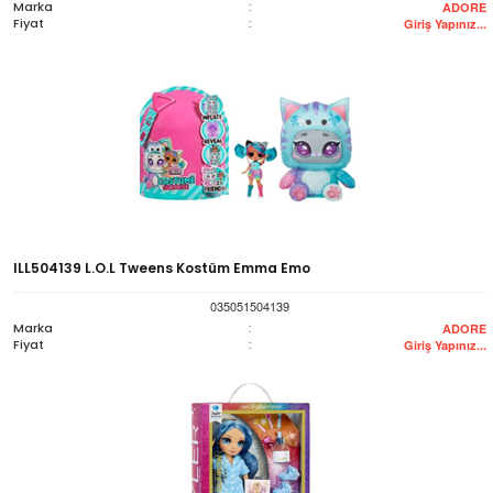
Marka
:
ADORE
Fiyat
:
Giriş Yapınız...
ILL504139 L.O.L Tweens Kostüm Emma Emo
035051504139
Marka
:
ADORE
Fiyat
:
Giriş Yapınız...