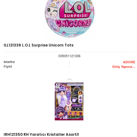
ILL121336 L.O.L Surprise Unicorn Tots
035051121336
Marka
:
ADORE
Fiyat
:
Giriş Yapınız...
IRH121350 RH Yaratıcı Kristaller Asorti1