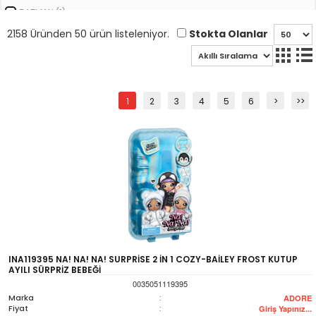
BATMAN (1)
CARREA (1)
Stokta Olanlar
2158 Üründen 50 ürün listeleniyor.
CARRERA (20)
CARS (2)
CARTUNED (15)
1
2
3
4
5
6
>
>>
DEMON SLAYER (4)
FONKSİYONLU BEBEKLER (1)
GİOCHİ PREZİOSİ (10)
GOOJITZU (1)
HARRY POTTER (2)
HAYVAN SETLERİ (2)
HOT WHEELS (2)
JURASSIC WORLD (4)
INA119395 NA! NA! NA! SURPRİSE 2 İN 1 COZY-BAİLEY FROST KUTUP
KAMYON KEPÇE TRAKTÖR (4)
AYILI SÜRPRİZ BEBEĞİ
KARIŞIK (2)
0035051119395
Marka
:
KARIŞIK KIZ OYUNCAKLARI (1)
ADORE
Fiyat
:
Giriş Yapınız...