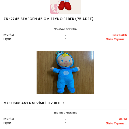
ZN-2745 SEVECEN 45 CM ZEYNO BEBEK (75 ADET)
9528426595364
Marka
:
SEVECEN
Fiyat
:
Giriş Yapınız...
MOL0608 ASYA SEVİMLİ BEZ BEBEK
8683036981806
Marka
:
ASYA
Fiyat
:
Giriş Yapınız...