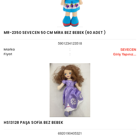
MR-2350 SEVECEN 50 CM MİRA BEZ BEBEK (60 ADET )
5901234123518
Marka
:
SEVECEN
Fiyat
:
Giriş Yapınız...
HS13128 PAŞA SOFİA BEZ BEBEK
6920190405321