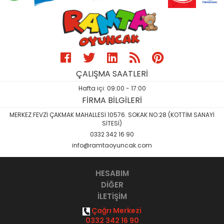
ÇALIŞMA SAATLERİ
Hafta içi: 09:00 - 17:00
FİRMA BİLGİLERİ
MERKEZ:FEVZİ ÇAKMAK MAHALLESİ 10576. SOKAK NO:28 (KOTTİM SANAYİ
SİTESİ)
0332 342 16 90
info@ramtaoyuncak.com
HESABIM
DİĞER
İLETİŞİM
Çağrı Merkezi
0332 342 16 90