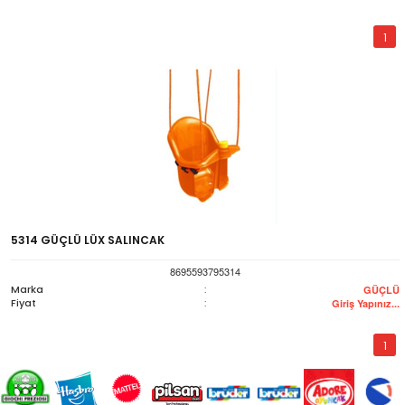
1
5314 GÜÇLÜ LÜX SALINCAK
8695593795314
Marka
:
GÜÇLÜ
Fiyat
:
Giriş Yapınız...
1