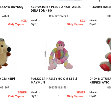
ZILKAYA BAYKUŞ
KZL-2410157 PELUS ANAHTARLIK
PL62194 HALLE
DINAZOR 480
7102833
8697197102734
86
Marka
:
Marka
KZL
KZL
Fiyat
:
Fiyat
Giriş Yapınız...
Giriş Yapınız...
0 CM KİRPİ
PL62229A HALLEY 60 CM SESLİ
04046 OTURA
MAYMUN
KİRPİKLİ AYIC
1621967
8683581621561
86
Marka
:
Marka
SEHER
SEHER
Fiyat
:
Fiyat
Giriş Yapınız...
Giriş Yapınız...