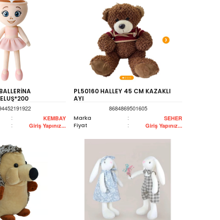
BALLERİNA
PL50160 HALLEY 45 CM KAZAKLI
ELUŞ*200
AYI
94452191922
8684869501605
:
Marka
:
KEMBAY
SEHER
:
Fiyat
:
Giriş Yapınız...
Giriş Yapınız...