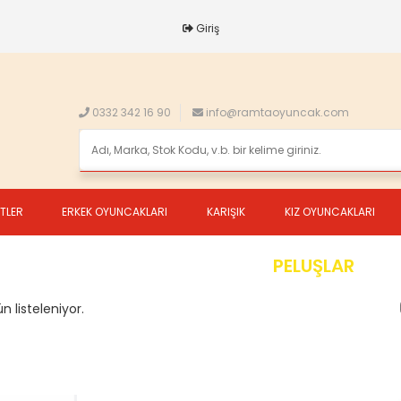
Giriş
0332 342 16 90
info@ramtaoyuncak.com
ETLER
ERKEK OYUNCAKLARI
KARIŞIK
KIZ OYUNCAKLARI
PELUŞLAR
n listeleniyor.