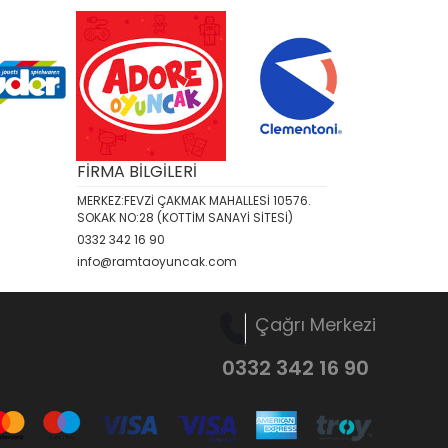
FİRMA BİLGİLERİ
MERKEZ:FEVZİ ÇAKMAK MAHALLESİ 10576.
SOKAK NO:28 (KOTTİM SANAYİ SİTESİ)
0332 342 16 90
info@ramtaoyuncak.com
Çağrı Merkezi
0332 342 16 90