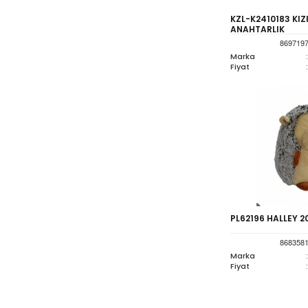
KZL-K2410183 KI
ANAHTARLIK
869719
Marka
:
Fiyat
:
PL62196 HALLEY 2
868358
Marka
:
Fiyat
: