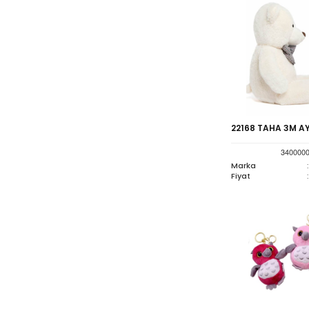
22168 TAHA 3M AY
340000
Marka
:
Fiyat
: