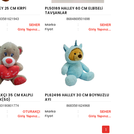
Y 25 CM KİRPİ
PL50169 HALLEY 60 CM ELBİSELİ
TAVŞANLAR
83581621943
8684869501698
:
Marka
:
SEHER
SEHER
:
Fiyat
:
Giriş Yapınız...
Giriş Yapınız...
KÇI 35 CM KALPLİ
PL62496 HALLEY 30 CM BOYNUZLU
IK(50)
AYI
83190801774
8683581624968
:
Marka
:
OTURAKÇI
SEHER
:
Fiyat
:
Giriş Yapınız...
Giriş Yapınız...
1