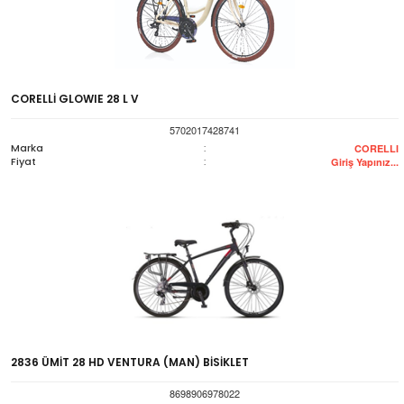
CORELLİ GLOWIE 28 L V
5702017428741
Marka
:
CORELLI
Fiyat
:
Giriş Yapınız...
2836 ÜMİT 28 HD VENTURA (MAN) BİSİKLET
8698906978022