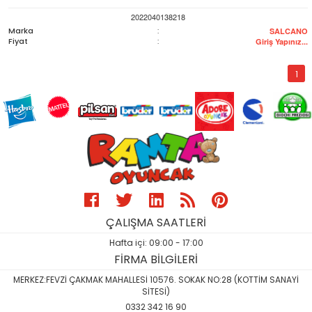
2022040138218
Marka
:
SALCANO
Fiyat
:
Giriş Yapınız...
1
ÇALIŞMA SAATLERİ
Hafta içi: 09:00 - 17:00
FİRMA BİLGİLERİ
MERKEZ:FEVZİ ÇAKMAK MAHALLESİ 10576. SOKAK NO:28 (KOTTİM SANAYİ
SİTESİ)
0332 342 16 90