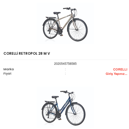
CORELLİ RETROPOL 28 M V
2020545758585
Marka
:
CORELLI
Fiyat
:
Giriş Yapınız...