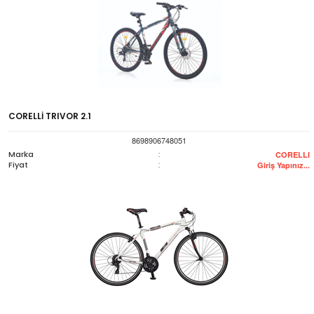
CORELLİ TRIVOR 2.1
8698906748051
Marka
:
CORELLI
Fiyat
:
Giriş Yapınız...