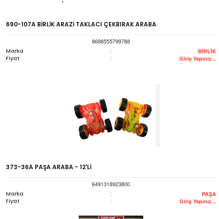
690-107A BİRLİK ARAZİ TAKLACI ÇEKBIRAK ARABA
8698555799788
Marka
:
BİRLİK
Fiyat
:
Giriş Yapınız...
373-36A PAŞA ARABA - 12'Lİ
6491318923800
Marka
:
PAŞA
Fiyat
:
Giriş Yapınız...