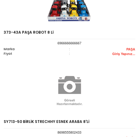
373-43A PAŞA ROBOT 8 Lİ
6966666666667
Marka
:
PAŞA
Fiyat
:
Giriş Yapınız...
SY713-50 BİRLİK STRECHHY ESNEK ARABA 8'Lİ
8698555802433