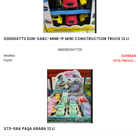
S00004772 SUN-SABC-MNB-İY.MINI CONSTRUCTION TRUCK 12 LI
8680863047729
Marka
:
SUNMAN
Fiyat
:
Giriş Yapınız...
373-56A PAŞA ARABA 12 Lİ