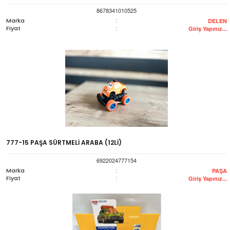
8678341010525
Marka
:
DELEN
Fiyat
:
Giriş Yapınız...
777-15 PAŞA SÜRTMELİ ARABA (12Lİ)
6922024777154
Marka
:
PAŞA
Fiyat
:
Giriş Yapınız...