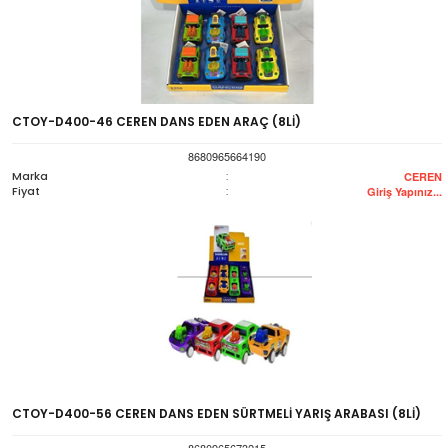
CTOY-D400-46 CEREN DANS EDEN ARAÇ (8Lİ)
8680965664190
Marka
:
CEREN
Fiyat
:
Giriş Yapınız...
CTOY-D400-56 CEREN DANS EDEN SÜRTMELİ YARIŞ ARABASI (8Lİ)
8680965673215