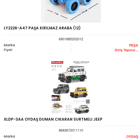
LY2226-A47 PAŞA KIRILMAZ ARABA (12)
6901885202012
Marka
:
PAŞA
Fiyat
:
Giriş Yapınız...
XLDP-3AA OYDAŞ DUMAN CIKARAN SURTMELI JEEP
8683672011110
Marka
:
OYDAŞ