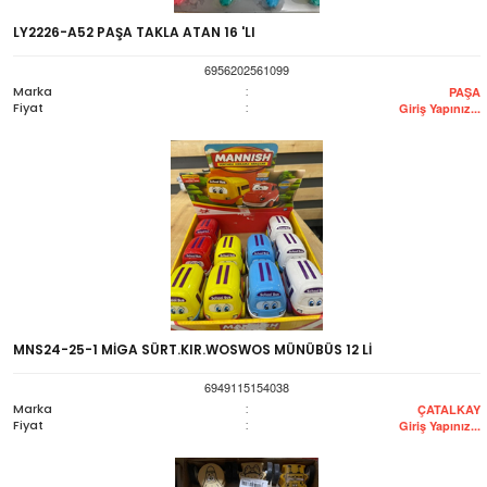
LY2226-A52 PAŞA TAKLA ATAN 16 'LI
6956202561099
Marka
:
PAŞA
Fiyat
:
Giriş Yapınız...
MNS24-25-1 MİGA SÜRT.KIR.WOSWOS MÜNÜBÜS 12 Lİ
6949115154038
Marka
:
ÇATALKAY
Fiyat
:
Giriş Yapınız...