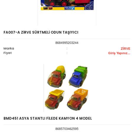
FA007-A ZİRVE SÜRTMELİ ODUN TAŞIYICI
8684995203244
Marka
:
ZİRVE
Fiyat
:
Giriş Yapınız...
BMD451 ASYA STANTLI FİLEDE KAMYON 4 MODEL
8685703462595