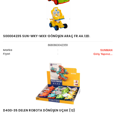
S00004235 SUN-WKY-MXX-DÖNÜŞEN ARAÇ FR.4A.12D.
8680863042359
Marka
:
SUNMAN
Fiyat
:
Giriş Yapınız...
D400-35 DELEN ROBOTA DÖNÜŞEN UÇAK (12)