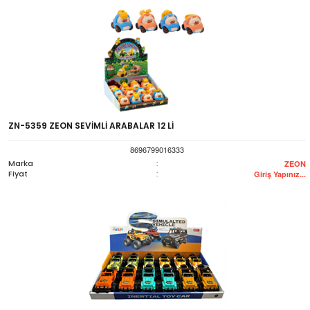
ZN-5359 ZEON SEVİMLİ ARABALAR 12 Lİ
8696799016333
Marka
:
ZEON
Fiyat
:
Giriş Yapınız...