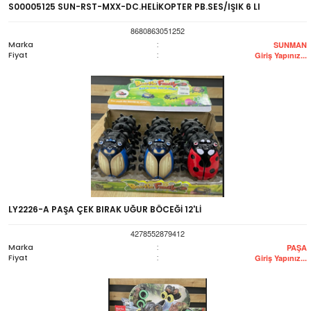
S00005125 SUN-RST-MXX-DC.HELİKOPTER PB.SES/IŞIK 6 LI
8680863051252
Marka
:
SUNMAN
Fiyat
:
Giriş Yapınız...
LY2226-A PAŞA ÇEK BIRAK UĞUR BÖCEĞİ 12'Lİ
4278552879412
Marka
:
PAŞA
Fiyat
:
Giriş Yapınız...