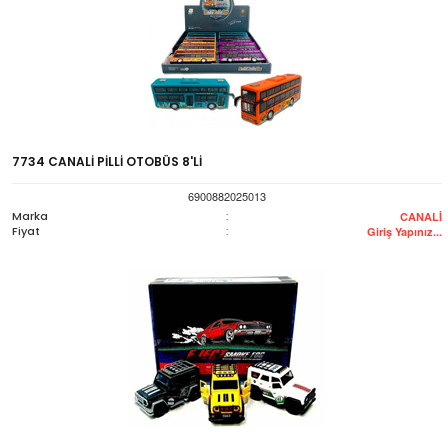
7734 CANALİ PİLLİ OTOBÜS 8'Lİ
6900882025013
Marka
:
CANALİ
Fiyat
:
Giriş Yapınız...