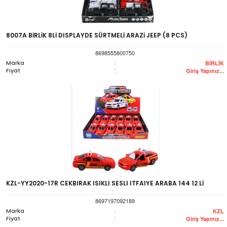
8007A BİRLİK 8Lİ DISPLAYDE SÜRTMELİ ARAZİ JEEP (8 PCS)
8698555800750
Marka
:
BİRLİK
Fiyat
:
Giriş Yapınız...
KZL-YY2020-17R CEKBIRAK ISIKLI SESLI ITFAIYE ARABA 144 12 Lİ
8697197092189
Marka
:
KZL
Fiyat
:
Giriş Yapınız...