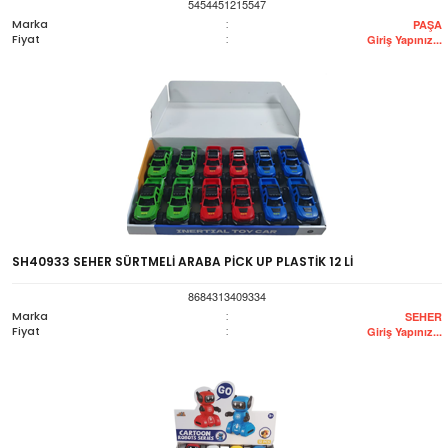
5454451215547
Marka
:
PAŞA
Fiyat
:
Giriş Yapınız...
SH40933 SEHER SÜRTMELİ ARABA PİCK UP PLASTİK 12 Lİ
8684313409334
Marka
:
SEHER
Fiyat
:
Giriş Yapınız...