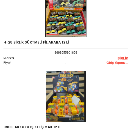
H-28 BİRLİK SÜRTMELİ FİL ARABA 12 Lİ
8698555801658
Marka
:
BİRLİK
Fiyat
:
Giriş Yapınız...
990 P AKKUZU IŞIKLI İŞ MAK 12 Lİ