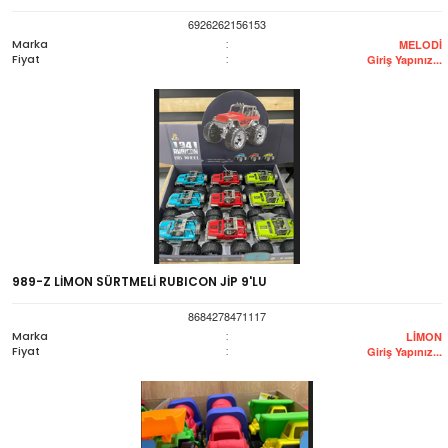
6926262156153
Marka
:
MELODİ
Fiyat
:
Giriş Yapınız...
989-Z LİMON SÜRTMELİ RUBICON JİP 9'LU
8684278471117
Marka
:
LİMON
Fiyat
:
Giriş Yapınız...