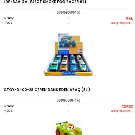
LDP-3AA GAL EJECT SMOKE FOG RACER 6'LI
8684893000150
Marka
:
GAL
Fiyat
:
Giriş Yapınız...
CTOY-D400-28 CEREN DANS EDEN ARAÇ (8Lİ)
8680965664176
Marka
:
CEREN
Fiyat
:
Giriş Yapınız...