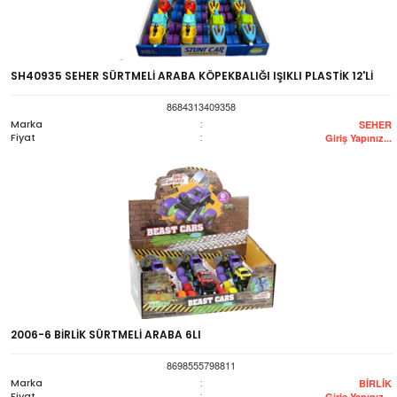
SH40935 SEHER SÜRTMELİ ARABA KÖPEKBALIĞI IŞIKLI PLASTİK 12'Lİ
8684313409358
Marka
:
SEHER
Fiyat
:
Giriş Yapınız...
2006-6 BİRLİK SÜRTMELİ ARABA 6LI
8698555798811
Marka
:
BİRLİK
Fiyat
:
Giriş Yapınız...