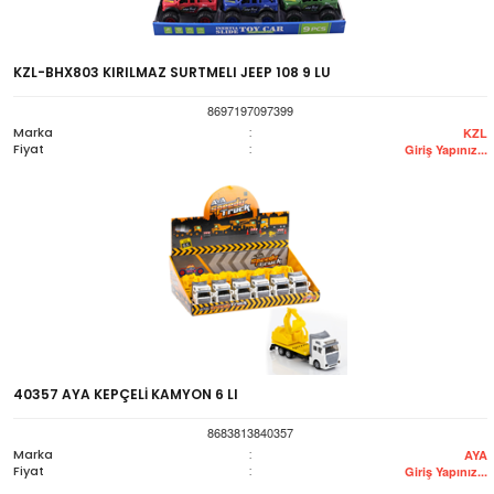
KZL-BHX803 KIRILMAZ SURTMELI JEEP 108 9 LU
8697197097399
Marka
:
KZL
Fiyat
:
Giriş Yapınız...
40357 AYA KEPÇELİ KAMYON 6 LI
8683813840357
Marka
:
AYA
Fiyat
:
Giriş Yapınız...