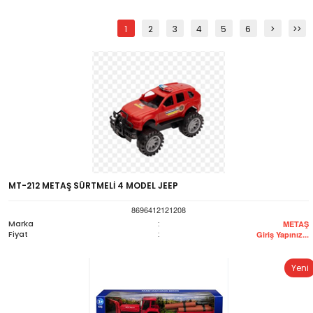
1
2
3
4
5
6
>
>>
MT-212 METAŞ SÜRTMELİ 4 MODEL JEEP
8696412121208
Marka
:
METAŞ
Fiyat
:
Giriş Yapınız...
Yeni