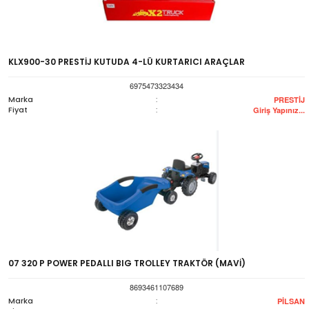
KLX900-30 PRESTİJ KUTUDA 4-LÜ KURTARICI ARAÇLAR
6975473323434
Marka
:
PRESTİJ
Fiyat
:
Giriş Yapınız...
07 320 P POWER PEDALLI BIG TROLLEY TRAKTÖR (MAVİ)
8693461107689
Marka
:
PİLSAN