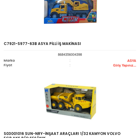
C7921-S977-63B ASYA PİLLİ İŞ MAKİNASI
8684356004398
Marka
:
ASYA
Fiyat
:
Giriş Yapınız...
S03001016 SUN-NRY-İNŞAAT ARAÇLARI 1/32 KAMYON VOLVO