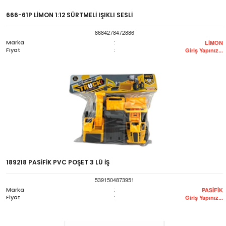
666-61P LİMON 1:12 SÜRTMELİ IŞIKLI SESLİ
8684278472886
Marka
:
LİMON
Fiyat
:
Giriş Yapınız...
189218 PASİFİK PVC POŞET 3 LÜ İŞ
5391504873951
Marka
:
PASİFİK
Fiyat
:
Giriş Yapınız...