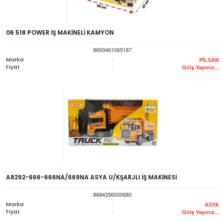
06 518 POWER İŞ MAKİNELİ KAMYON
8693461065187
Marka
:
PİLSAN
Fiyat
:
Giriş Yapınız...
A8292-666-666NA/669NA ASYA U/KŞARJLI İŞ MAKİNESİ
8684356000680
Marka
:
ASYA
Fiyat
:
Giriş Yapınız...