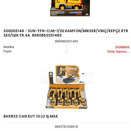
S00003148 - SUN-YFN-CLM-1/20 KAMYON/MİKSER/VİNÇ/KEPÇE RTR
SES/IŞIK FR.4A. 8680863031483
8680863031483
Marka
:
SUNMAN
Fiyat
:
Giriş Yapınız...
BHX833 CAN KUT 10 LU İŞ MAK
8693781008918