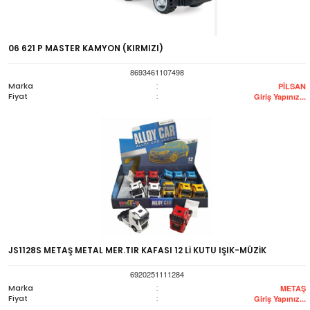
06 621 P MASTER KAMYON (KIRMIZI)
8693461107498
Marka
:
PİLSAN
Fiyat
:
Giriş Yapınız...
JS1128S METAŞ METAL MER.TIR KAFASI 12 Lİ KUTU IŞIK-MÜZİK
6920251111284
Marka
:
METAŞ
Fiyat
:
Giriş Yapınız...