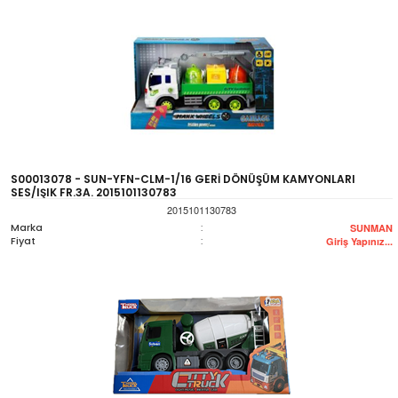
S00013078 - SUN-YFN-CLM-1/16 GERİ DÖNÜŞÜM KAMYONLARI
SES/IŞIK FR.3A. 2015101130783
2015101130783
Marka
:
SUNMAN
Fiyat
:
Giriş Yapınız...