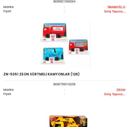
8699921569264
Marka
:
İMAMOĞLU
Fiyat
:
Giriş Yapınız...
ZN-5351 ZEON SÜRTMELİ KAMYONLAR (126)
8696799016258
Marka
:
ZEON
Fiyat
:
Giriş Yapınız...