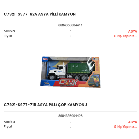
C7921-S977-62A ASYA PİLLİ KAMYON
8684356004411
Marka
:
ASYA
Fiyat
:
Giriş Yapınız...
C7921-S977-71B ASYA PİLLİ ÇÖP KAMYONU
8684356004428
Marka
:
ASYA
Fiyat
:
Giriş Yapınız...