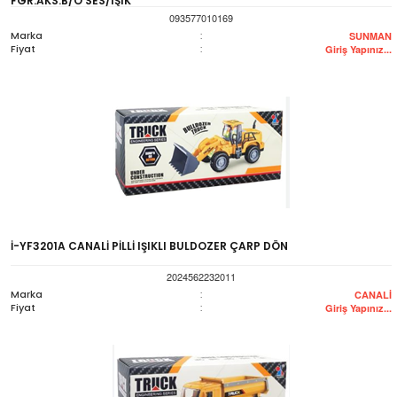
FGR.AKS.B/O SES/IŞIK
093577010169
Marka
:
SUNMAN
Fiyat
:
Giriş Yapınız...
İ-YF3201A CANALİ PİLLİ IŞIKLI BULDOZER ÇARP DÖN
2024562232011
Marka
:
CANALİ
Fiyat
:
Giriş Yapınız...