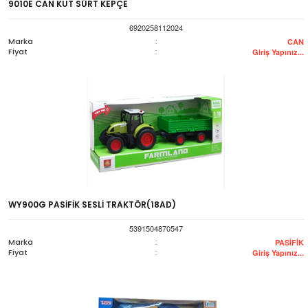
9010E CAN KUT SÜRT KEPÇE
6920258112024
Marka
:
CAN
Fiyat
:
Giriş Yapınız...
WY900G PASİFİK SESLİ TRAKTÖR(18AD)
5391504870547
Marka
:
PASİFİK
Fiyat
:
Giriş Yapınız...