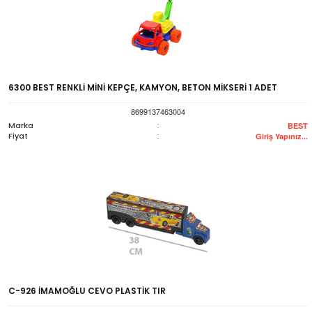
6300 BEST RENKLİ MİNİ KEPÇE, KAMYON, BETON MİKSERİ 1 ADET
8699137463004
Marka
:
BEST
Fiyat
:
Giriş Yapınız...
C-926 İMAMOĞLU CEVO PLASTİK TIR