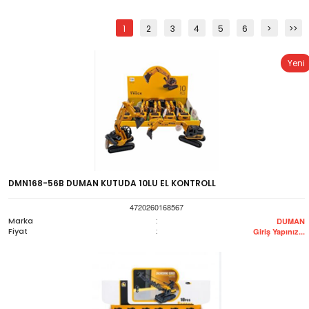
1
2
3
4
5
6
>
>>
Yeni
DMN168-56B DUMAN KUTUDA 10LU EL KONTROLL
4720260168567
Marka
:
DUMAN
Fiyat
:
Giriş Yapınız...