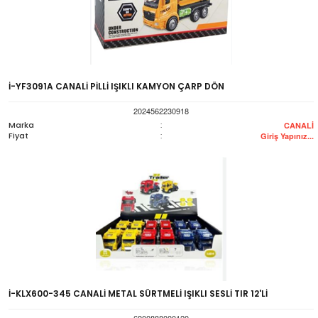
İ-YF3091A CANALİ PİLLİ IŞIKLI KAMYON ÇARP DÖN
2024562230918
Marka
:
CANALİ
Fiyat
:
Giriş Yapınız...
İ-KLX600-345 CANALİ METAL SÜRTMELİ IŞIKLI SESLİ TIR 12'Lİ
6900888000120