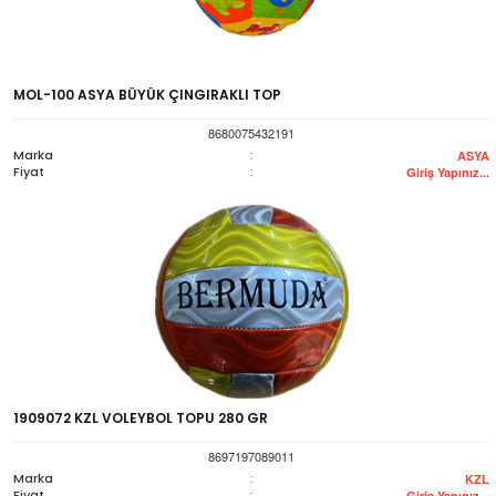
MOL-100 ASYA BÜYÜK ÇINGIRAKLI TOP
8680075432191
Marka
:
ASYA
Fiyat
:
Giriş Yapınız...
1909072 KZL VOLEYBOL TOPU 280 GR
8697197089011
Marka
:
KZL
Fiyat
:
Giriş Yapınız...