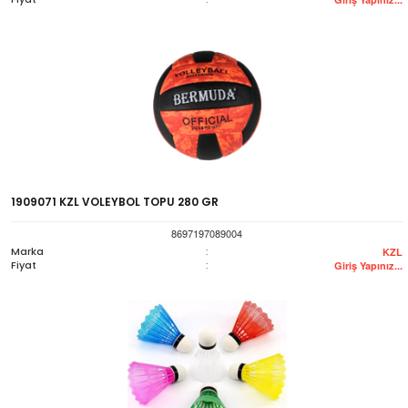
1909071 KZL VOLEYBOL TOPU 280 GR
8697197089004
Marka
:
KZL
Fiyat
:
Giriş Yapınız...