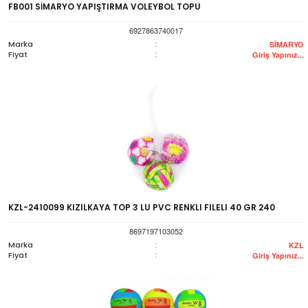
FB001 SİMARYO YAPIŞTIRMA VOLEYBOL TOPU
6927863740017
Marka
:
SİMARYO
Fiyat
:
Giriş Yapınız...
KZL-2410099 KIZILKAYA TOP 3 LU PVC RENKLI FILELI 40 GR 240
8697197103052
Marka
:
KZL
Fiyat
:
Giriş Yapınız...