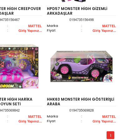
ER HİGH CREEPOVER
HPD57 MONSTER HİGH GİZEMLİ
DAŞLAR
ARKADAŞLAR
94735156467
0194735156498
:
Marka
:
MATTEL
MATTEL
:
Fiyat
:
Giriş Yapınız...
Giriş Yapınız...
ER HİGH HARİKA
HHK63 MONSTER HİGH GÖSTERİŞLİ
 OYUN SETİ
ARABA
94735069842
0194735069828
:
Marka
:
MATTEL
MATTEL
:
Fiyat
:
Giriş Yapınız...
Giriş Yapınız...
1