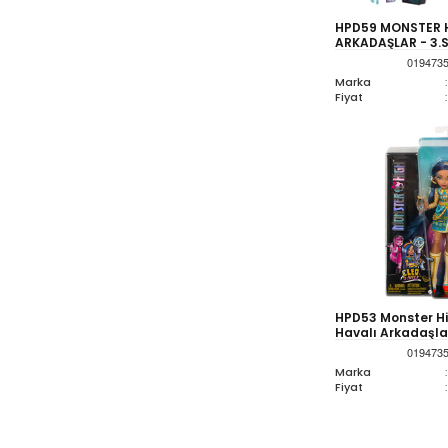
HPD59 MONSTER H
ARKADAŞLAR - 3.S
019473
Marka
:
Fiyat
:
HPD53 Monster H
Havalı Arkadaşla
019473
Marka
:
Fiyat
: