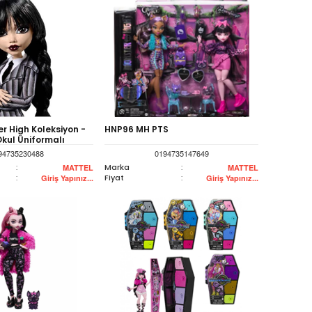
r High Koleksiyon -
HNP96 MH PTS
ul Üniformalı
94735230488
0194735147649
:
Marka
:
MATTEL
MATTEL
:
Fiyat
:
Giriş Yapınız...
Giriş Yapınız...