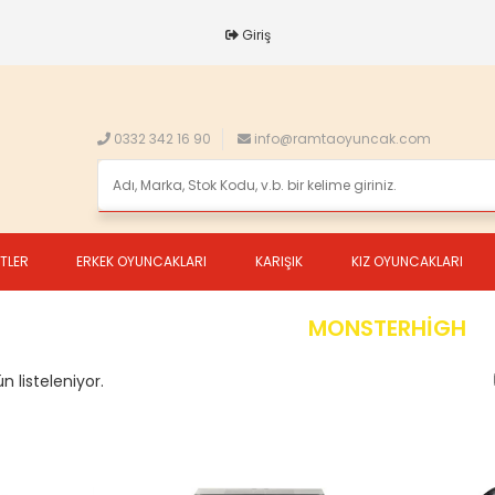
Giriş
0332 342 16 90
info@ramtaoyuncak.com
ETLER
ERKEK OYUNCAKLARI
KARIŞIK
KIZ OYUNCAKLARI
MONSTERHİGH
n listeleniyor.