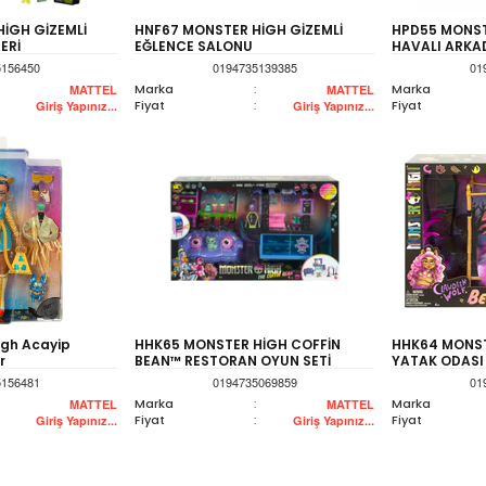
İGH GİZEMLİ
HNF67 MONSTER HİGH GİZEMLİ
HPD55 MONST
ERİ
EĞLENCE SALONU
HAVALI ARKA
5156450
0194735139385
01
Marka
:
Marka
MATTEL
MATTEL
Fiyat
:
Fiyat
Giriş Yapınız...
Giriş Yapınız...
igh Acayip
HHK65 MONSTER HİGH COFFİN
HHK64 MONST
r
BEAN™ RESTORAN OYUN SETİ
YATAK ODASI
5156481
0194735069859
01
Marka
:
Marka
MATTEL
MATTEL
Fiyat
:
Fiyat
Giriş Yapınız...
Giriş Yapınız...