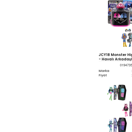
JCY18 Monster Hig
- Havalı Arkadaşl
019473
Marka
:
Fiyat
: