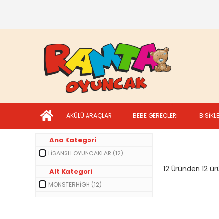
AKÜLÜ ARAÇLAR
BEBE GEREÇLERİ
BİSİKL
Ana Kategori
LİSANSLI OYUNCAKLAR (12)
12 Üründen 12 ürü
Alt Kategori
MONSTERHİGH (12)