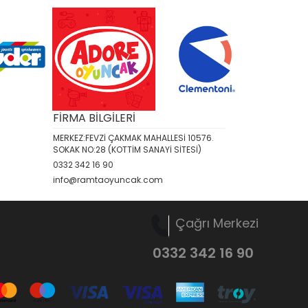
FİRMA BİLGİLERİ
MERKEZ:FEVZİ ÇAKMAK MAHALLESİ 10576.
SOKAK NO:28 (KOTTİM SANAYİ SİTESİ)
0332 342 16 90
info@ramtaoyuncak.com
Çağrı Merkezi
0332 342 16 90