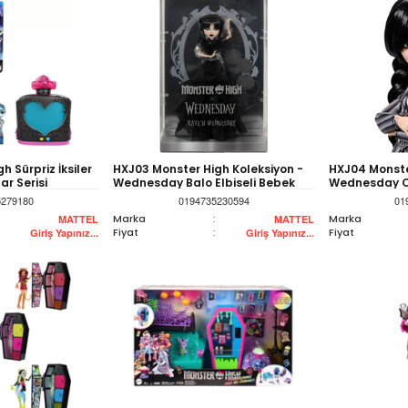
h Sürpriz İksiler
HXJ03 Monster High Koleksiyon -
HXJ04 Monste
ar Serisi
Wednesday Balo Elbiseli Bebek
Wednesday Ok
Bebek
5279180
0194735230594
01
Marka
:
Marka
MATTEL
MATTEL
Fiyat
:
Fiyat
Giriş Yapınız...
Giriş Yapınız...