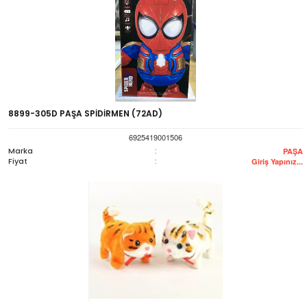
8899-305D PAŞA SPİDİRMEN (72AD)
6925419001506
Marka
:
PAŞA
Fiyat
:
Giriş Yapınız...