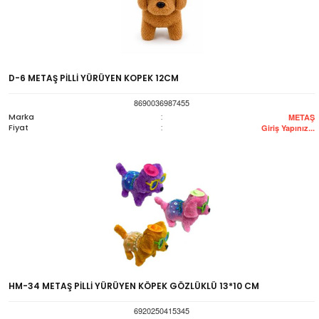
D-6 METAŞ PİLLİ YÜRÜYEN KOPEK 12CM
8690036987455
Marka
:
METAŞ
Fiyat
:
Giriş Yapınız...
HM-34 METAŞ PİLLİ YÜRÜYEN KÖPEK GÖZLÜKLÜ 13*10 CM
6920250415345