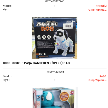
6975473317440
Marka
:
PRESTİJ
Fiyat
:
Giriş Yapınız...
8899-303C-1 PAŞA DANSEDEN KÖPEK (96AD
1485974258968
Marka
:
PAŞA
Fiyat
:
Giriş Yapınız...