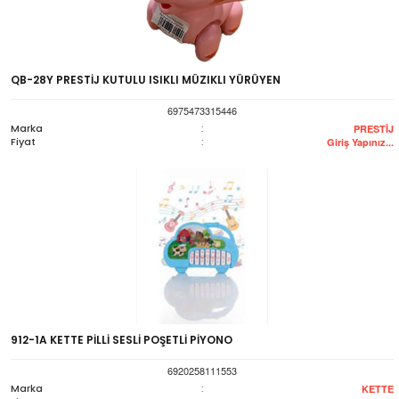
QB-28Y PRESTİJ KUTULU ISIKLI MÜZIKLI YÜRÜYEN
6975473315446
Marka
:
PRESTİJ
Fiyat
:
Giriş Yapınız...
912-1A KETTE PİLLİ SESLİ POŞETLİ PİYONO
6920258111553
Marka
:
KETTE