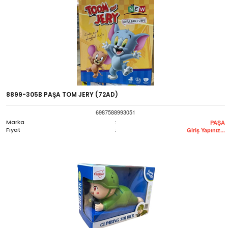
8899-305B PAŞA TOM JERY (72AD)
6987588993051
Marka
:
PAŞA
Fiyat
:
Giriş Yapınız...