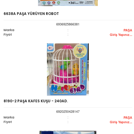
6638A PAŞA YÜRÜYEN ROBOT
6936925866381
Marka
:
PAŞA
Fiyat
:
Giriş Yapınız...
8190-2 PAŞA KAFES KUŞU - 240AD.
6920250428147
Marka
:
PAŞA
Fiyat
:
Giriş Yapınız...