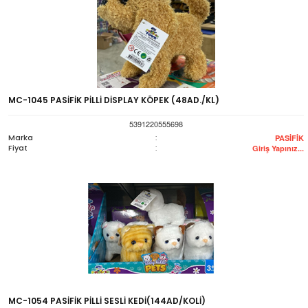
MC-1045 PASİFİK PİLLİ DİSPLAY KÖPEK (48AD./KL)
5391220555698
Marka
:
PASİFİK
Fiyat
:
Giriş Yapınız...
MC-1054 PASİFİK PİLLİ SESLİ KEDİ(144AD/KOLİ)