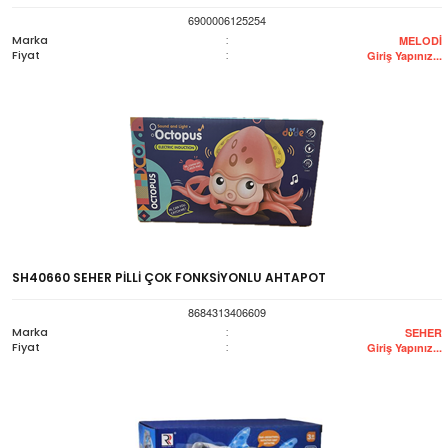
6900006125254
Marka
:
MELODİ
Fiyat
:
Giriş Yapınız...
SH40660 SEHER PİLLİ ÇOK FONKSİYONLU AHTAPOT
8684313406609
Marka
:
SEHER
Fiyat
:
Giriş Yapınız...