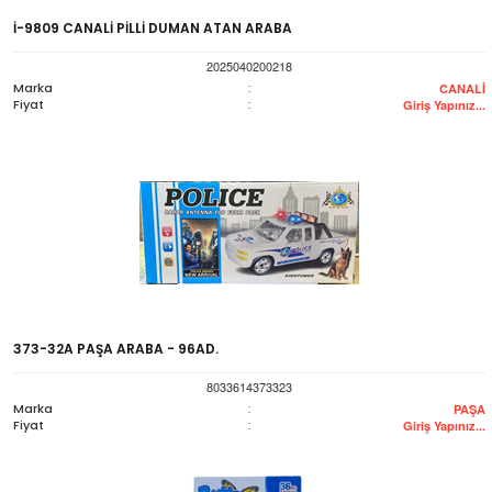
İ-9809 CANALİ PİLLİ DUMAN ATAN ARABA
2025040200218
Marka
:
CANALİ
Fiyat
:
Giriş Yapınız...
373-32A PAŞA ARABA - 96AD.
8033614373323
Marka
:
PAŞA
Fiyat
:
Giriş Yapınız...