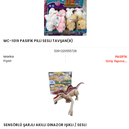
MC-1019 PASİFİK PİLLİ SESLİ TAVŞAN(8)
5391220555728
Marka
:
PASİFİK
Fiyat
:
Giriş Yapınız...
SENSÖRLÜ ŞARJLI AKILLI DİNAZOR IŞIKLI / SESLİ