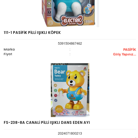
111-1 PASİFİK PİLLİ IŞIKLI KÖPEK
5391504867462
Marka
:
PASİFİK
Fiyat
:
Giriş Yapınız...
FS-238-8A CANALİ PİLLİ IŞIKLI DANS EDEN AYI
2024071800213