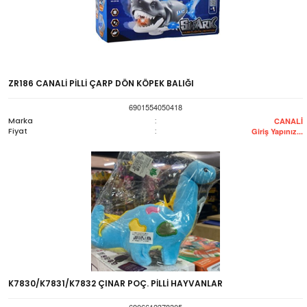
ZR186 CANALİ PİLLİ ÇARP DÖN KÖPEK BALIĞI
6901554050418
Marka
:
CANALİ
Fiyat
:
Giriş Yapınız...
K7830/K7831/K7832 ÇINAR POÇ. PİLLİ HAYVANLAR
6906612378305