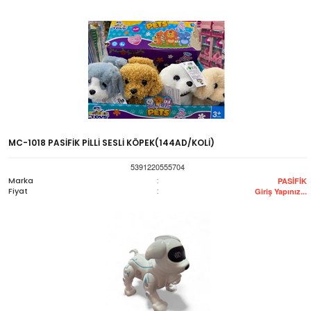
MC-1018 PASİFİK PİLLİ SESLİ KÖPEK(144AD/KOLİ)
5391220555704
Marka
:
PASİFİK
Fiyat
:
Giriş Yapınız...