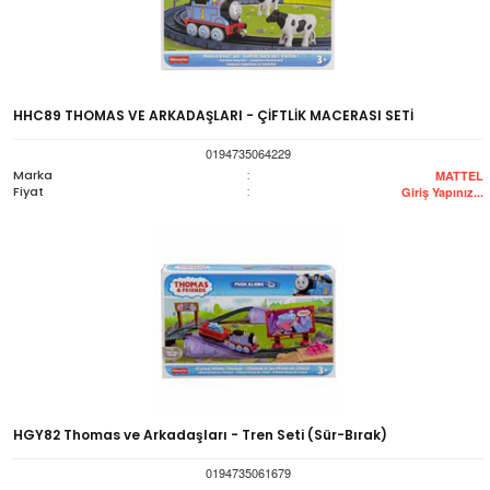
HHC89 THOMAS VE ARKADAŞLARI - ÇİFTLİK MACERASI SETİ
0194735064229
Marka
:
MATTEL
Fiyat
:
Giriş Yapınız...
HGY82 Thomas ve Arkadaşları - Tren Seti (Sür-Bırak)
0194735061679