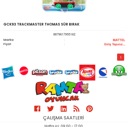
GCK93 TRACKMASTER THOMAS SÜR BIRAK
8879617955162
Marka
:
MATTEL
Fiyat
:
Giriş Yapınız...
1
ÇALIŞMA SAATLERİ
Hafta içi: 09:00 - 17:00