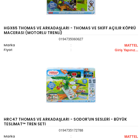
HGX65 THOMAS VE ARKADAŞLARI - THOMAS VE SKİFF AÇILIR KÖPRÜ
MACERASI (MOTORLU TRENLİ)
0194735060627
Marka
:
MATTEL
Fiyat
:
Giriş Yapınız...
HRC47 THOMAS VE ARKADAŞLARI - SODOR'UN SESLERİ - BÜYÜK
TESLİMAT™ TREN SETİ
0194735172788
Marka
:
MATTEL