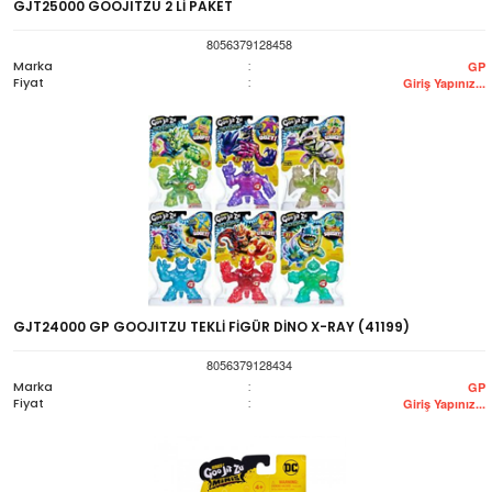
GJT25000 GOOJITZU 2 Lİ PAKET
8056379128458
Marka
:
GP
Fiyat
:
Giriş Yapınız...
GJT24000 GP GOOJITZU TEKLİ FİGÜR DİNO X-RAY (41199)
8056379128434
Marka
:
GP
Fiyat
:
Giriş Yapınız...