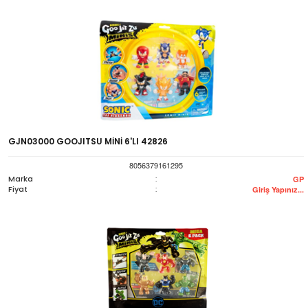
GJN03000 GOOJITSU MİNİ 6'LI 42826
8056379161295
Marka
:
GP
Fiyat
:
Giriş Yapınız...