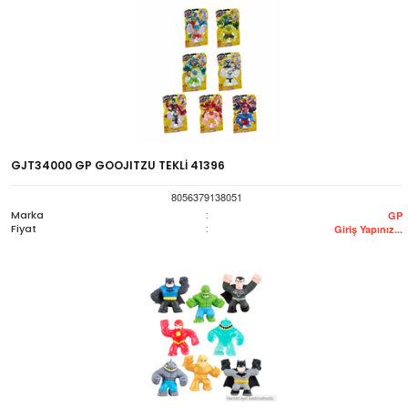
GJT34000 GP GOOJITZU TEKLİ 41396
8056379138051
Marka
:
GP
Fiyat
:
Giriş Yapınız...