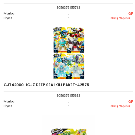
8056379155713
Marka
:
GP
Fiyat
:
Giriş Yapınız...
GJT42000 HGJZ DEEP SEA IKILI PAKET-42575
8056379155683
Marka
:
GP
Fiyat
:
Giriş Yapınız...