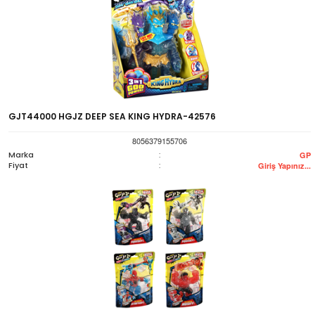
GJT44000 HGJZ DEEP SEA KING HYDRA-42576
8056379155706
Marka
:
GP
Fiyat
:
Giriş Yapınız...