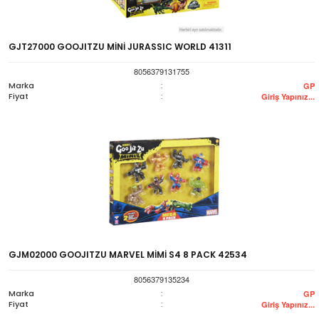
GJT27000 GOOJITZU MİNİ JURASSIC WORLD 41311
8056379131755
Marka
:
GP
Fiyat
:
Giriş Yapınız...
GJM02000 GOOJITZU MARVEL MİMİ S4 8 PACK 42534
8056379135234
Marka
:
GP
Fiyat
:
Giriş Yapınız...