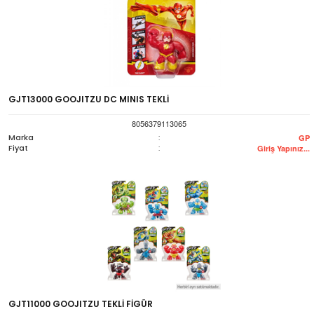
GJT13000 GOOJITZU DC MINIS TEKLİ
8056379113065
Marka
:
GP
Fiyat
:
Giriş Yapınız...
GJT11000 GOOJITZU TEKLİ FİGÜR