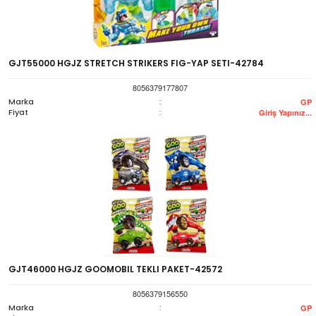
GJT55000 HGJZ STRETCH STRIKERS FIG-YAP SETI-42784
8056379177807
Marka
:
GP
Fiyat
:
Giriş Yapınız...
GJT46000 HGJZ GOOMOBIL TEKLI PAKET-42572
8056379156550
Marka
:
GP