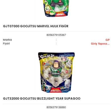
GJT07000 GOOJİTSU MARVEL HULK FİGÜR
8056379105367
Marka
:
GP
Fiyat
:
Giriş Yapınız...
GJT32000 GOOJITSU BUZZLIGHT YEAR SUPAGOO
8056379136880