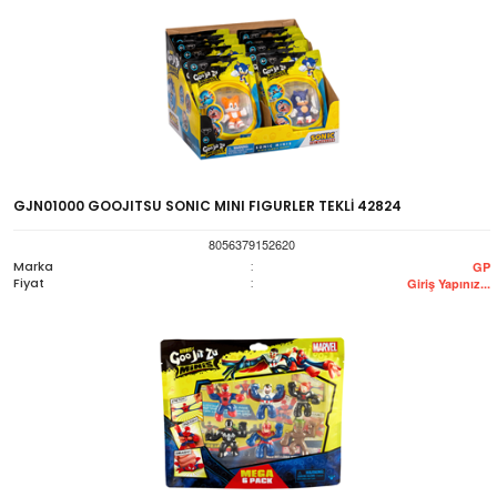
GJN01000 GOOJITSU SONIC MINI FIGURLER TEKLİ 42824
8056379152620
Marka
:
GP
Fiyat
:
Giriş Yapınız...