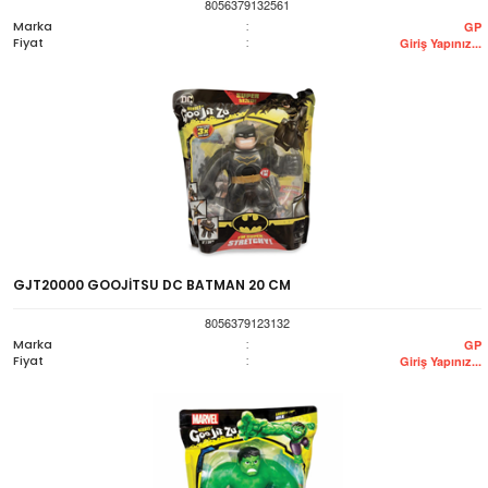
8056379132561
Marka
:
GP
Fiyat
:
Giriş Yapınız...
GJT20000 GOOJİTSU DC BATMAN 20 CM
8056379123132
Marka
:
GP
Fiyat
:
Giriş Yapınız...