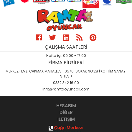
ÇALIŞMA SAATLERİ
Hafta içi: 09:00 - 17:00
FİRMA BİLGİLERİ
MERKEZ:FEVZİ ÇAKMAK MAHALLESİ 10576. SOKAK NO:28 (KOTTİM SANAYİ
SİTESİ)
0332 342 16 90
info@ramtaoyuncak.com
HESABIM
DİĞER
İLETİŞİM
Çağrı Merkezi