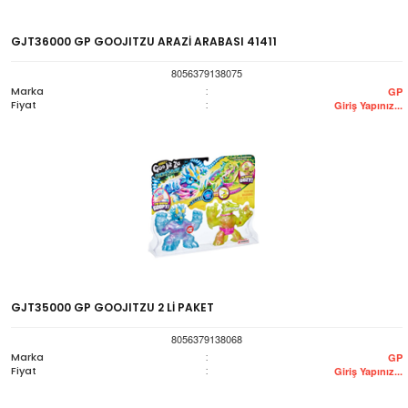
GJT36000 GP GOOJITZU ARAZİ ARABASI 41411
8056379138075
Marka
:
GP
Fiyat
:
Giriş Yapınız...
GJT35000 GP GOOJITZU 2 Lİ PAKET
8056379138068
Marka
:
GP
Fiyat
:
Giriş Yapınız...