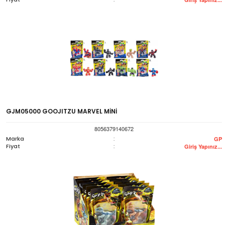
GJM05000 GOOJITZU MARVEL MİNİ
8056379140672
Marka
:
GP
Fiyat
:
Giriş Yapınız...