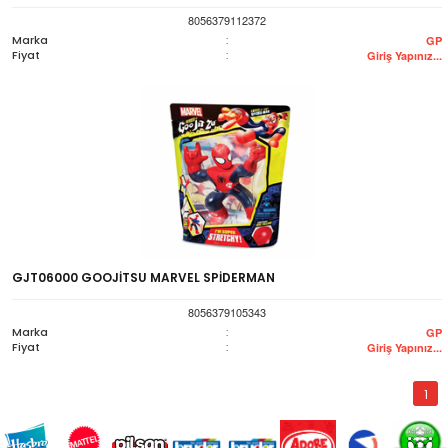
8056379112372
Marka
:
GP
Fiyat
:
Giriş Yapınız...
GJT06000 GOOJİTSU MARVEL SPİDERMAN
8056379105343
Marka
:
GP
Fiyat
:
Giriş Yapınız...
1