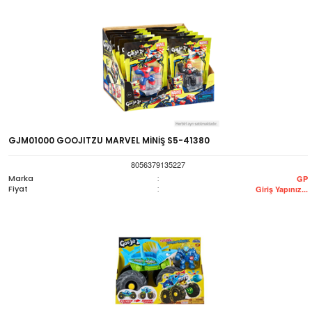
GJM01000 GOOJITZU MARVEL MİNİŞ S5-41380
8056379135227
Marka
:
GP
Fiyat
:
Giriş Yapınız...