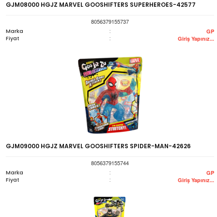
GJM08000 HGJZ MARVEL GOOSHIFTERS SUPERHEROES-42577
8056379155737
Marka
:
GP
Fiyat
:
Giriş Yapınız...
GJM09000 HGJZ MARVEL GOOSHIFTERS SPIDER-MAN-42626
8056379155744
Marka
:
GP
Fiyat
:
Giriş Yapınız...