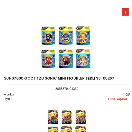
1
GJN07000 GOOJITZU SONIC MINI FIGURLER TEKLI S3-08267
8056379194330
Marka
:
GP
Fiyat
:
Giriş Yapınız...