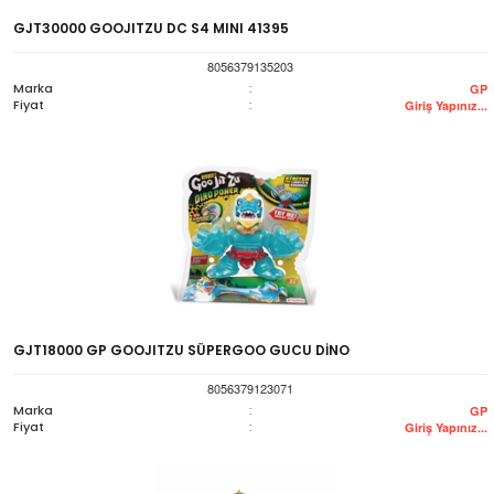
GJT30000 GOOJITZU DC S4 MINI 41395
8056379135203
Marka
:
GP
Fiyat
:
Giriş Yapınız...
GJT18000 GP GOOJITZU SÜPERGOO GUCU DİNO
8056379123071
Marka
:
GP
Fiyat
:
Giriş Yapınız...