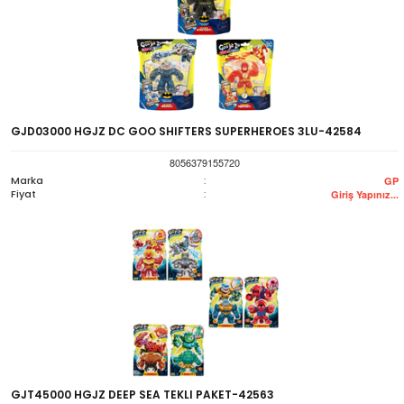
GJD03000 HGJZ DC GOO SHIFTERS SUPERHEROES 3LU-42584
8056379155720
Marka
:
GP
Fiyat
:
Giriş Yapınız...
GJT45000 HGJZ DEEP SEA TEKLI PAKET-42563