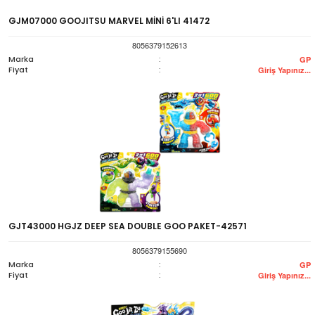
GJM07000 GOOJITSU MARVEL MİNİ 6'LI 41472
8056379152613
Marka
:
GP
Fiyat
:
Giriş Yapınız...
GJT43000 HGJZ DEEP SEA DOUBLE GOO PAKET-42571
8056379155690
Marka
:
GP
Fiyat
:
Giriş Yapınız...