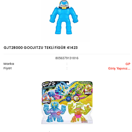
GJT28000 GOOJITZU TEKLİ FİGÜR 41423
8056379131816
Marka
:
GP
Fiyat
:
Giriş Yapınız...