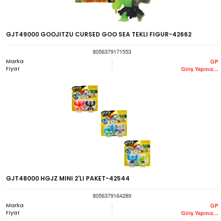
GJT49000 GOOJITZU CURSED GOO SEA TEKLI FIGUR-42662
8056379171553
Marka
:
GP
Fiyat
:
Giriş Yapınız...
GJT48000 HGJZ MINI 2'LI PAKET-42544
8056379164289
Marka
:
GP
Fiyat
:
Giriş Yapınız...