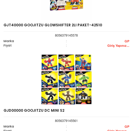
GJT40000 GOOJITZU GLOWSHIFTER 2LI PAKET-42510
8056379145578
Marka
:
GP
Fiyat
:
Giriş Yapınız...
GJD00000 GOOJITZU DC MINI S2
8056379145561
Marka
:
GP
Fiyat
:
Giriş Yapınız...