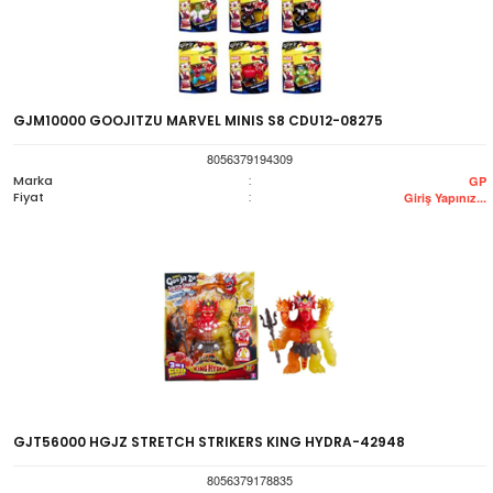
GJM10000 GOOJITZU MARVEL MINIS S8 CDU12-08275
8056379194309
Marka
:
GP
Fiyat
:
Giriş Yapınız...
GJT56000 HGJZ STRETCH STRIKERS KING HYDRA-42948
8056379178835