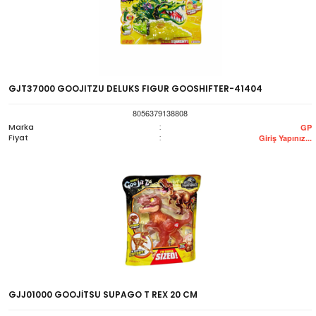
GJT37000 GOOJITZU DELUKS FIGUR GOOSHIFTER-41404
8056379138808
Marka
:
GP
Fiyat
:
Giriş Yapınız...
GJJ01000 GOOJİTSU SUPAGO T REX 20 CM