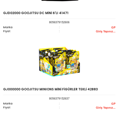
GJD02000 GOOJITSU DC MİNİ 6'LI 41471
8056379152606
Marka
:
GP
Fiyat
:
Giriş Yapınız...
GJ000000 GOOJITSU MINIONS MİNİ FİGÜRLER TEKLİ 42883
8056379152637
Marka
:
GP
Fiyat
:
Giriş Yapınız...