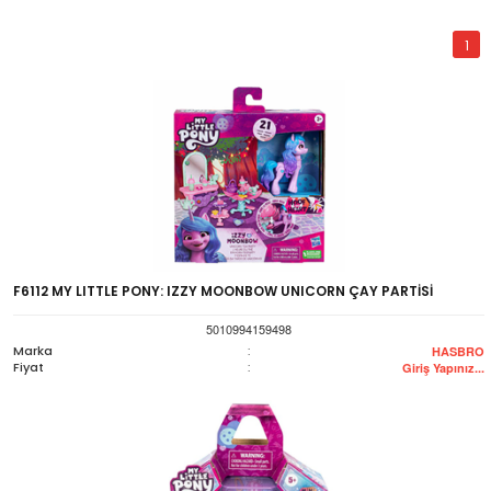
1
F6112 MY LITTLE PONY: IZZY MOONBOW UNICORN ÇAY PARTİSİ
5010994159498
Marka
:
HASBRO
Fiyat
:
Giriş Yapınız...