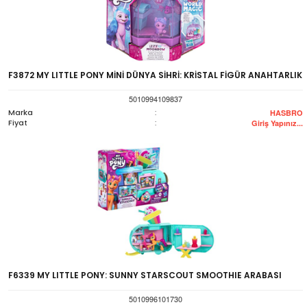
F3872 MY LITTLE PONY MİNİ DÜNYA SİHRİ: KRİSTAL FİGÜR ANAHTARLIK
5010994109837
Marka
:
HASBRO
Fiyat
:
Giriş Yapınız...
F6339 MY LITTLE PONY: SUNNY STARSCOUT SMOOTHIE ARABASI
5010996101730