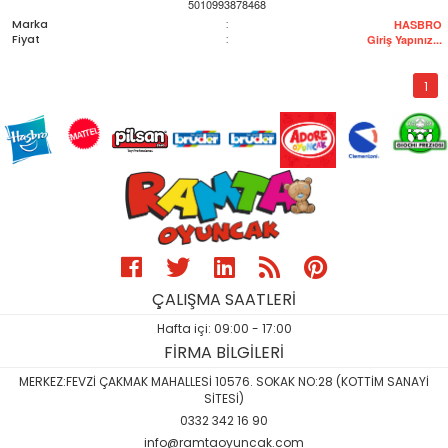
5010993878468
Marka
:
HASBRO
Fiyat
:
Giriş Yapınız...
1
ÇALIŞMA SAATLERİ
Hafta içi: 09:00 - 17:00
FİRMA BİLGİLERİ
MERKEZ:FEVZİ ÇAKMAK MAHALLESİ 10576. SOKAK NO:28 (KOTTİM SANAYİ
SİTESİ)
0332 342 16 90
info@ramtaoyuncak.com