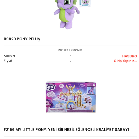
B9820 PONY PELUŞ
5010993332601
Marka
:
HASBRO
Fiyat
:
Giriş Yapınız...
F2156 MY LITTLE PONY: YENİ BİR NESİL EĞLENCELİ KRALİYET SARAYI