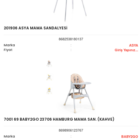
201906 ASYA MAMA SANDALYESİ
8682538180137
Marka
:
ASYA
Fiyat
:
Giriş Yapınız...
7001 69 BABY2GO 23706 HAMBURG MAMA SAN. (KAHVE)
8698906123767
Marka
:
BABY2GO