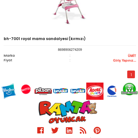
bh-7001 royal mama sandalyesi (kırmızı)
8698906274209
Marka
:
ÜMİT
Fiyat
:
Giriş Yapınız...
1