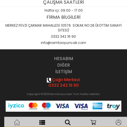
ÇALIŞMA SAATLERİ
Hafta içi: 09:00 - 17:00
FİRMA BİLGİLERİ
MERKEZ:FEVZİ ÇAKMAK MAHALLESİ 10576. SOKAK NO:28 (KOTTİM SANAYİ
SİTESİ)
0332 342 16 90
info@ramtaoyuncak.com
HESABIM
DİĞER
İLETİŞİM
Çağrı Merkezi
0332 342 16 90
Copyright © 2026 Ramta Oyuncak. Tüm hakları saklıdır.
Akıllı
B2B Yazılımı
ile hazırlanmıştır.