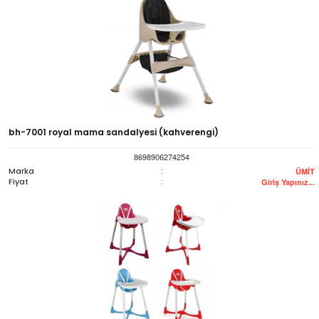
bh-7001 royal mama sandalyesi (kahverengi)
8698906274254
Marka
:
ÜMİT
Fiyat
:
Giriş Yapınız...