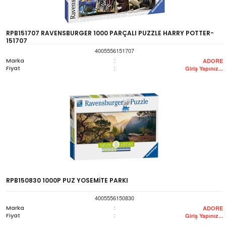
RPB151707 RAVENSBURGER 1000 PARÇALI PUZZLE HARRY POTTER-
151707
4005556151707
Marka
:
ADORE
Fiyat
:
Giriş Yapınız...
RPB150830 1000P PUZ YOSEMİTE PARKI
4005556150830
Marka
:
ADORE
Fiyat
:
Giriş Yapınız...