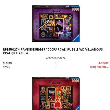
RPB150274 RAVENSBURGER 1000PARÇALI PUZZLE WD VİLLAİNOUS
KRALİÇE URSULA
4005556150274
Marka
:
ADORE
Fiyat
:
Giriş Yapınız...