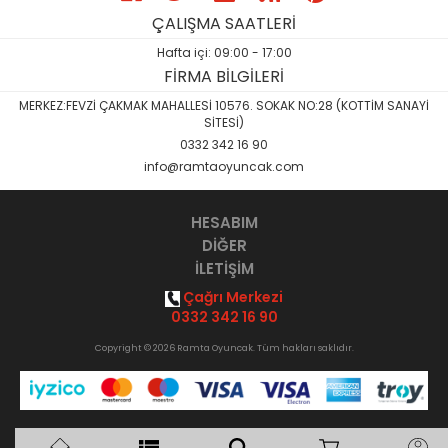
ÇALIŞMA SAATLERİ
Hafta içi: 09:00 - 17:00
FİRMA BİLGİLERİ
MERKEZ:FEVZİ ÇAKMAK MAHALLESİ 10576. SOKAK NO:28 (KOTTİM SANAYİ
SİTESİ)
0332 342 16 90
info@ramtaoyuncak.com
HESABIM
DİĞER
İLETİŞİM
Çağrı Merkezi
0332 342 16 90
Copyright © 2026 Ramta Oyuncak. Tüm hakları saklıdır.
Akıllı
B2B Yazılımı
ile hazırlanmıştır.