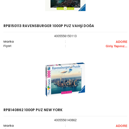
RPB150113 RAVENSBURGER 1000P PUZ VAHŞİ DOĞA
4005556150113
Marka
:
ADORE
Fiyat
:
Giriş Yapınız...
RPB140862 1000P PUZ NEW YORK
4005556140862
Marka
:
ADORE