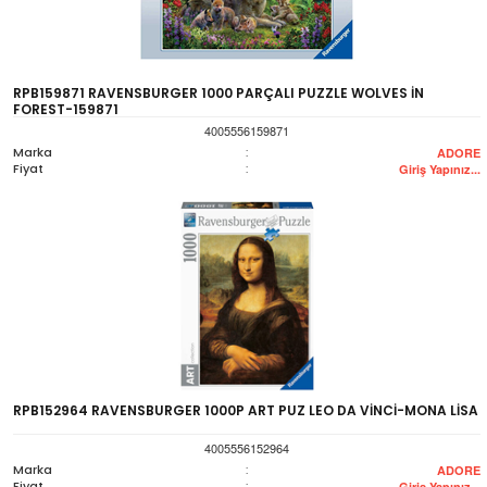
RPB159871 RAVENSBURGER 1000 PARÇALI PUZZLE WOLVES İN
FOREST-159871
4005556159871
Marka
:
ADORE
Fiyat
:
Giriş Yapınız...
RPB152964 RAVENSBURGER 1000P ART PUZ LEO DA VİNCİ-MONA LİSA
4005556152964
Marka
:
ADORE
Fiyat
:
Giriş Yapınız...