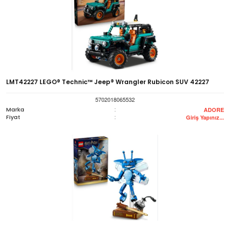
LMT42227 LEGO® Technic™ Jeep® Wrangler Rubicon SUV 42227
5702018065532
Marka
:
ADORE
Fiyat
:
Giriş Yapınız...