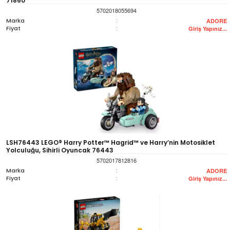
71860
5702018055694
Marka
:
ADORE
Fiyat
:
Giriş Yapınız...
LSH76443 LEGO® Harry Potter™ Hagrid™ ve Harry’nin Motosiklet
Yolculuğu, Sihirli Oyuncak 76443
5702017812816
Marka
:
ADORE
Fiyat
:
Giriş Yapınız...