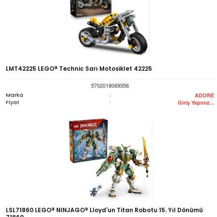
LMT42225 LEGO® Technic Sarı Motosiklet 42225
5702018069356
Marka
:
ADORE
Fiyat
:
Giriş Yapınız...
LSL71860 LEGO® NINJAGO® Lloyd'un Titan Robotu 15. Yıl Dönümü