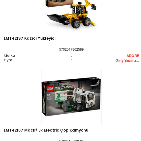
LMT42197 Kazıcı Yükleyici
5702017802589
Marka
:
ADORE
Fiyat
:
Giriş Yapınız...
LMT42167 Mack® LR Electric Çöp Kamyonu
5702017583525