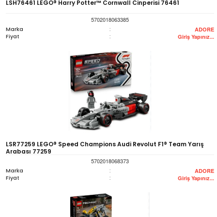
LSH76461 LEGO® Harry Potter™ Cornwall Cinperisi 76461
5702018063385
Marka
:
ADORE
Fiyat
:
Giriş Yapınız...
LSR77259 LEGO® Speed Champions Audi Revolut F1® Team Yarış
Arabası 77259
5702018068373
Marka
:
ADORE
Fiyat
:
Giriş Yapınız...