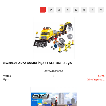
1
2
3
4
5
6
>
>>
BIG29505 ASYA AUSINI İNŞAAT SET 283 PARÇA
6929442800808
Marka
:
ASYA
Fiyat
:
Giriş Yapınız...