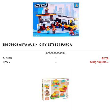
BIG25608 ASYA AUSINI CITY SETİ 324 PARÇA
8698828684834
Marka
:
ASYA
Fiyat
:
Giriş Yapınız...