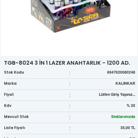
TGB-8024 3 İN 1 LAZER ANAHTARLIK - 1200 AD.
:
6947620080248
Stok Kodu
:
KALINKAR
Marka
:
Lütfen Giriş Yapınız...
Fiyat
:
% 20
Kdv
:
Stoklarımızda
Mevcut Stok
:
35,00 TL
Liste Fiyatı