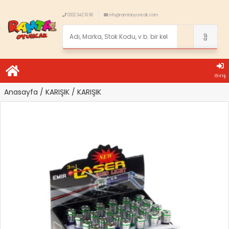
0332 342 16 90
info@ramtaoyuncak.com
Giriş
Anasayfa
/ KARIŞIK
/ KARIŞIK