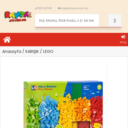
0332 342 16 90
info@ramtaoyuncak.com
Giriş
Anasayfa
/ KARIŞIK
/ LEGO