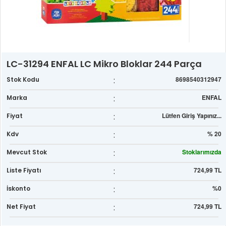
LC-31294 ENFAL LC Mikro Bloklar 244 Parça
:
8698540312947
Stok Kodu
:
ENFAL
Marka
:
Lütfen Giriş Yapınız...
Fiyat
:
% 20
Kdv
:
Stoklarımızda
Mevcut Stok
:
724,99 TL
Liste Fiyatı
:
%0
İskonto
:
724,99 TL
Net Fiyat