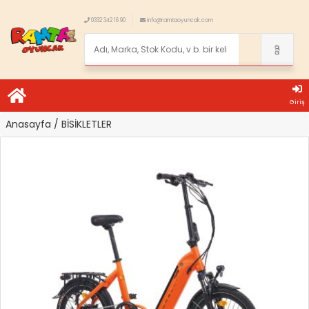
0332 342 16 90
info@ramtaoyuncak.com
Giriş
Anasayfa
/ BİSİKLETLER