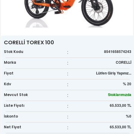
CORELLİ TOREX 100
:
8541658574243
Stok Kodu
:
CORELLİ
Marka
:
Lütfen Giriş Yapınız...
Fiyat
:
% 20
Kdv
:
Stoklarımızda
Mevcut Stok
:
65.533,00 TL
Liste Fiyatı
:
%0
İskonto
:
65.533,00 TL
Net Fiyat