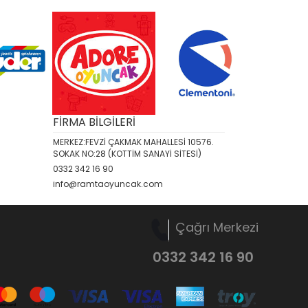
FİRMA BİLGİLERİ
MERKEZ:FEVZİ ÇAKMAK MAHALLESİ 10576.
SOKAK NO:28 (KOTTİM SANAYİ SİTESİ)
0332 342 16 90
info@ramtaoyuncak.com
Çağrı Merkezi
0332 342 16 90