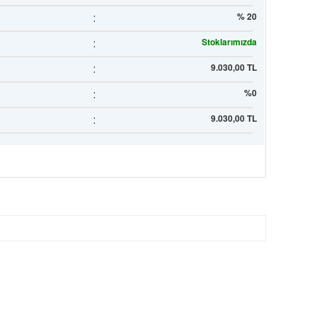
:
% 20
:
Stoklarımızda
:
9.030,00 TL
:
%0
:
9.030,00 TL