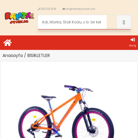
0332 342 16 90
info@ramtaoyuncak.com
Giriş
Anasayfa
/ BİSİKLETLER