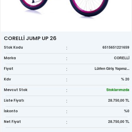
CORELLİ JUMP UP 26
:
6515651221659
Stok Kodu
:
CORELLİ
Marka
:
Lütfen Giriş Yapınız...
Fiyat
:
% 20
Kdv
:
Stoklarımızda
Mevcut Stok
:
28.750,00 TL
Liste Fiyatı
:
%0
İskonto
:
28.750,00 TL
Net Fiyat