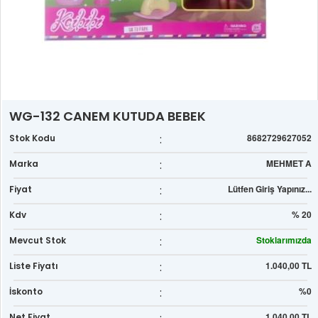
WG-132 CANEM KUTUDA BEBEK
:
8682729627052
Stok Kodu
:
MEHMET A
Marka
:
Lütfen Giriş Yapınız...
Fiyat
:
% 20
Kdv
:
Stoklarımızda
Mevcut Stok
:
1.040,00 TL
Liste Fiyatı
:
%0
İskonto
1.040,00 TL
Net Fiyat