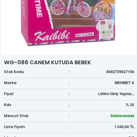
WG-086 CANEM KUTUDA BEBEK
:
8682729627106
Stok Kodu
:
MEHMET A
Marka
:
Lütfen Giriş Yapınız...
Fiyat
:
% 20
Kdv
:
Stoklarımızda
Mevcut Stok
:
1.040,00 TL
Liste Fiyatı