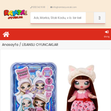
0332 342 16 90
info@ramtaoyuncak.com
Giriş
Anasayfa
/ LİSANSLI OYUNCAKLAR