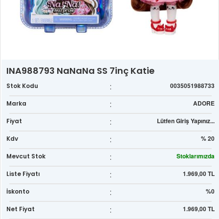
INA988793 NaNaNa SS 7inç Katie
:
0035051988733
Stok Kodu
:
ADORE
Marka
:
Lütfen Giriş Yapınız...
Fiyat
:
% 20
Kdv
:
Stoklarımızda
Mevcut Stok
:
1.969,00 TL
Liste Fiyatı
:
%0
İskonto
:
1.969,00 TL
Net Fiyat