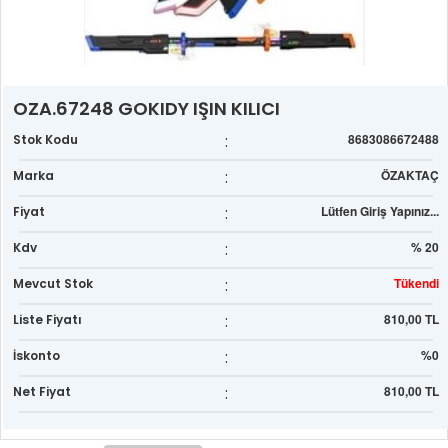
OZA.67248 GOKIDY IŞIN KILICI
:
8683086672488
Stok Kodu
:
ÖZAKTAÇ
Marka
:
Lütfen Giriş Yapınız...
Fiyat
:
% 20
Kdv
:
Tükendi
Mevcut Stok
:
810,00 TL
Liste Fiyatı
:
%0
İskonto
:
810,00 TL
Net Fiyat