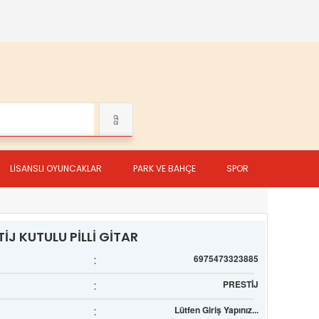
LİSANSLI OYUNCAKLAR
PARK VE BAHÇE
SPOR
İJ KUTULU PİLLİ GİTAR
:
6975473323885
:
PRESTİJ
:
Lütfen Giriş Yapınız...