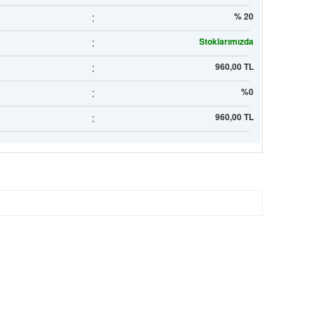
:
% 20
:
Stoklarımızda
:
960,00 TL
:
%0
:
960,00 TL