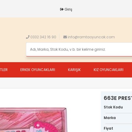
Giriş
0332 342 16 90
info@ramtaoyuncak.com
ETLER
ERKEK OYUNCAKLARI
KARIŞIK
KIZ OYUNCAKLARI
663E PREST
Stok Kodu
Marka
Fiyat