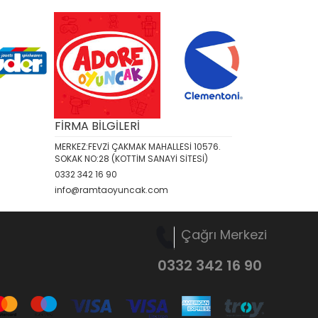
FİRMA BİLGİLERİ
MERKEZ:FEVZİ ÇAKMAK MAHALLESİ 10576.
SOKAK NO:28 (KOTTİM SANAYİ SİTESİ)
0332 342 16 90
info@ramtaoyuncak.com
Çağrı Merkezi
0332 342 16 90