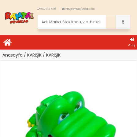
0332 342 16 90
info@ramtaoyuncak.com
Giriş
Anasayfa
/ KARIŞIK
/ KARIŞIK