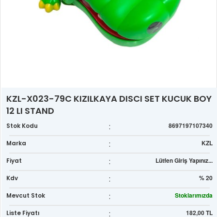
KZL-X023-79C KIZILKAYA DISCI SET KUCUK BOY
12 LI STAND
:
8697197107340
Stok Kodu
:
KZL
Marka
:
Lütfen Giriş Yapınız...
Fiyat
:
% 20
Kdv
:
Stoklarımızda
Mevcut Stok
:
182,00 TL
Liste Fiyatı