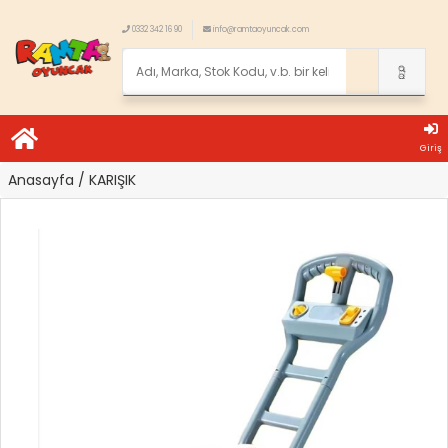
0332 342 16 90
info@ramtaoyuncak.com
Giriş
Anasayfa
/ KARIŞIK