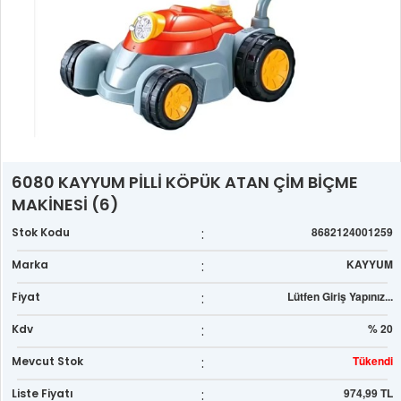
6080 KAYYUM PİLLİ KÖPÜK ATAN ÇİM BİÇME
MAKİNESİ (6)
:
8682124001259
Stok Kodu
:
KAYYUM
Marka
:
Lütfen Giriş Yapınız...
Fiyat
:
% 20
Kdv
:
Tükendi
Mevcut Stok
:
974,99 TL
Liste Fiyatı