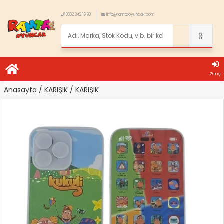
0332 342 16 90
info@ramtaoyuncak.com
Giriş
Anasayfa
/ KARIŞIK
/ KARIŞIK