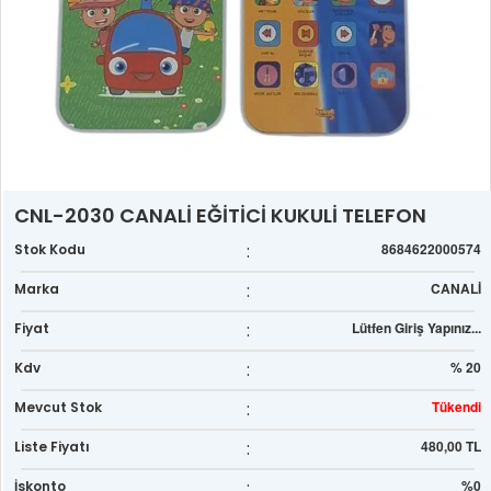
CNL-2030 CANALİ EĞİTİCİ KUKULİ TELEFON
:
8684622000574
Stok Kodu
:
CANALİ
Marka
:
Lütfen Giriş Yapınız...
Fiyat
:
% 20
Kdv
:
Tükendi
Mevcut Stok
:
480,00 TL
Liste Fiyatı
:
%0
İskonto