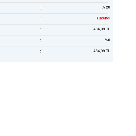
:
% 20
:
Tükendi
:
484,99 TL
:
%0
:
484,99 TL