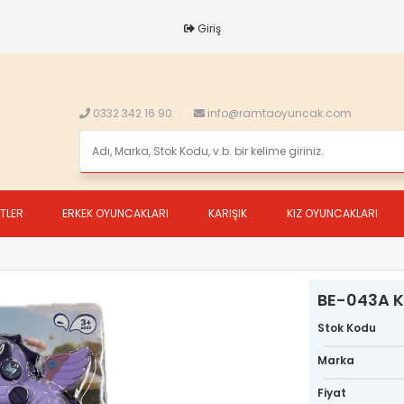
Giriş
0332 342 16 90
info@ramtaoyuncak.com
ETLER
ERKEK OYUNCAKLARI
KARIŞIK
KIZ OYUNCAKLARI
BE-043A K
Stok Kodu
Marka
Fiyat