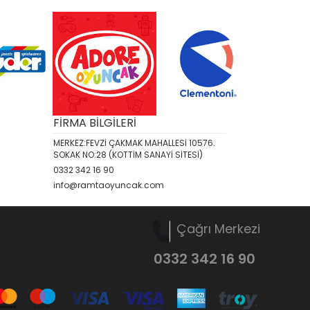
FİRMA BİLGİLERİ
MERKEZ:FEVZİ ÇAKMAK MAHALLESİ 10576.
SOKAK NO:28 (KOTTİM SANAYİ SİTESİ)
0332 342 16 90
info@ramtaoyuncak.com
Çağrı Merkezi
0332 342 16 90