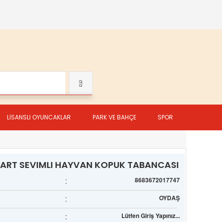
LİSANSLI OYUNCAKLAR
PARK VE BAHÇE
SPOR
ART SEVIMLI HAYVAN KOPUK TABANCASI
:
8683672017747
:
OYDAŞ
:
Lütfen Giriş Yapınız...