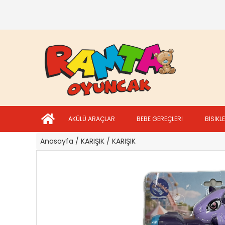
AKÜLÜ ARAÇLAR
BEBE GEREÇLERİ
BİSİKL
Anasayfa
/ KARIŞIK
/ KARIŞIK