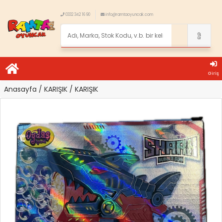
0332 342 16 90
info@ramtaoyuncak.com
Giriş
Anasayfa
/ KARIŞIK
/ KARIŞIK