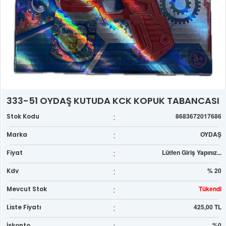
333-51 OYDAŞ KUTUDA KCK KOPUK TABANCASI
:
8683672017686
Stok Kodu
:
OYDAŞ
Marka
:
Lütfen Giriş Yapınız...
Fiyat
:
% 20
Kdv
:
Tükendi
Mevcut Stok
:
425,00 TL
Liste Fiyatı
%0
İskonto