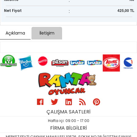
:
:
425,00 TL
Net Fiyat
Açıklama
İletişim
ÇALIŞMA SAATLERİ
Hafta içi: 09:00 - 17:00
FİRMA BİLGİLERİ
MERKEZ:FEVZİ ÇAKMAK MAHALLESİ 10576. SOKAK NO:28 (KOTTİM SANAYİ