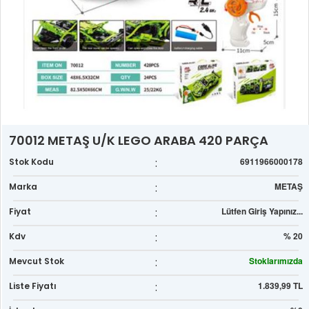
70012 METAŞ U/K LEGO ARABA 420 PARÇA
:
6911966000178
Stok Kodu
:
METAŞ
Marka
:
Lütfen Giriş Yapınız...
Fiyat
:
% 20
Kdv
:
Stoklarımızda
Mevcut Stok
:
1.839,99 TL
Liste Fiyatı