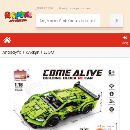
0332 342 16 90
info@ramtaoyuncak.com
Giriş
Anasayfa
/ KARIŞIK
/ LEGO