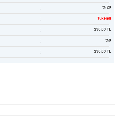
:
% 20
:
Tükendi
:
230,00 TL
:
%0
:
230,00 TL