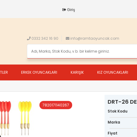
Giriş
0332 342 16 90
info@ramtaoyuncak.com
ETLER
ERKEK OYUNCAKLARI
KARIŞIK
KIZ OYUNCAKLARI
DRT-26 DE
7820171140267
Stok Kodu
Marka
Fiyat