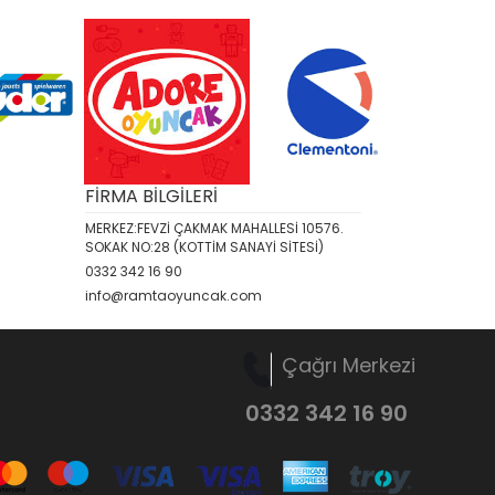
FİRMA BİLGİLERİ
MERKEZ:FEVZİ ÇAKMAK MAHALLESİ 10576.
SOKAK NO:28 (KOTTİM SANAYİ SİTESİ)
0332 342 16 90
info@ramtaoyuncak.com
Çağrı Merkezi
0332 342 16 90