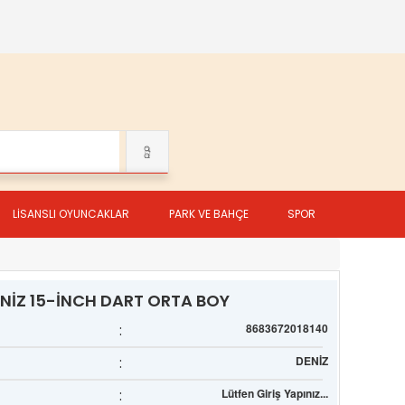
LİSANSLI OYUNCAKLAR
PARK VE BAHÇE
SPOR
NİZ 15-İNCH DART ORTA BOY
:
8683672018140
:
DENİZ
:
Lütfen Giriş Yapınız...