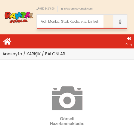
0332 342 16 90
info@ramtaoyuncak.com
Giriş
Anasayfa
/ KARIŞIK
/ BALONLAR