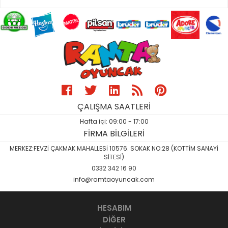
ÇALIŞMA SAATLERİ
Hafta içi: 09:00 - 17:00
FİRMA BİLGİLERİ
MERKEZ:FEVZİ ÇAKMAK MAHALLESİ 10576. SOKAK NO:28 (KOTTİM SANAYİ
SİTESİ)
0332 342 16 90
info@ramtaoyuncak.com
HESABIM
DİĞER