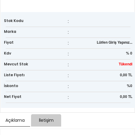
:
Stok Kodu
:
Marka
:
Lütfen Giriş Yapınız...
Fiyat
:
% 0
Kdv
:
Tükendi
Mevcut Stok
:
0,00 TL
Liste Fiyatı
:
%0
İskonto
:
0,00 TL
Net Fiyat
Açıklama
İletişim