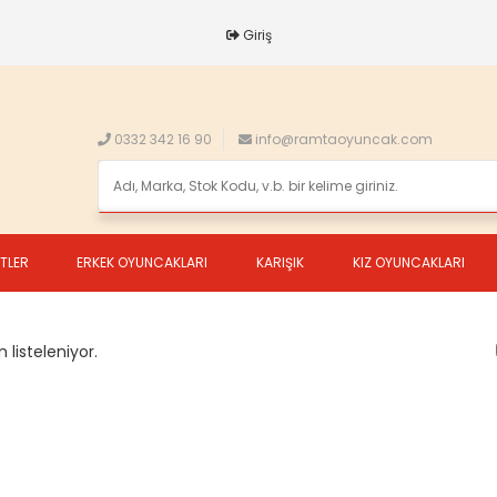
Giriş
0332 342 16 90
info@ramtaoyuncak.com
ETLER
ERKEK OYUNCAKLARI
KARIŞIK
KIZ OYUNCAKLARI
 listeleniyor.