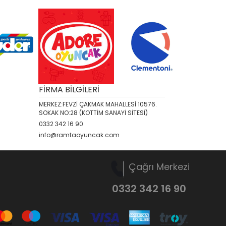
FİRMA BİLGİLERİ
MERKEZ:FEVZİ ÇAKMAK MAHALLESİ 10576.
SOKAK NO:28 (KOTTİM SANAYİ SİTESİ)
0332 342 16 90
info@ramtaoyuncak.com
Çağrı Merkezi
0332 342 16 90