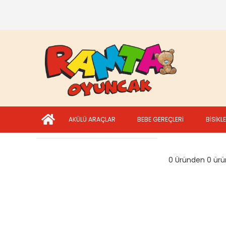
AKÜLÜ ARAÇLAR
BEBE GEREÇLERİ
BİSİKL
0 Üründen 0 ürün