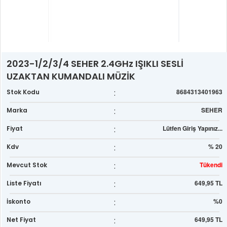
2023-1/2/3/4 SEHER 2.4GHz IŞIKLI SESLİ
UZAKTAN KUMANDALI MÜZİK
:
8684313401963
Stok Kodu
:
SEHER
Marka
:
Lütfen Giriş Yapınız...
Fiyat
:
% 20
Kdv
:
Tükendi
Mevcut Stok
:
649,95 TL
Liste Fiyatı
:
%0
İskonto
:
649,95 TL
Net Fiyat