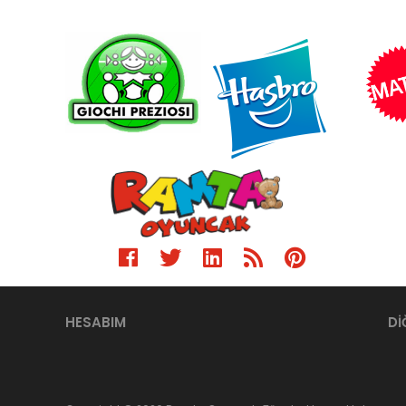
HESABIM
Dİ