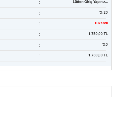
:
Lütfen Giriş Yapınız...
:
% 20
:
Tükendi
:
1.750,00 TL
:
%0
:
1.750,00 TL