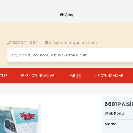
Çıkış
0332 342 16 90
info@ramtaoyuncak.com
ETLER
ERKEK OYUNCAKLARI
KARIŞIK
KIZ OYUNCAKLARI
6601 PAİS
Stok Kodu
Marka