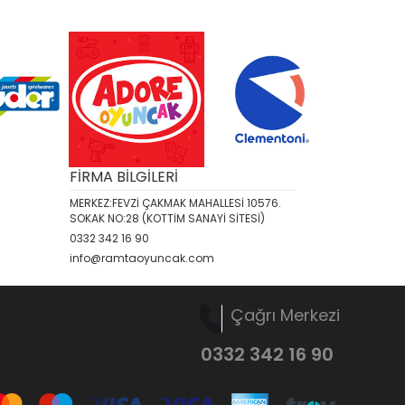
FİRMA BİLGİLERİ
MERKEZ:FEVZİ ÇAKMAK MAHALLESİ 10576.
SOKAK NO:28 (KOTTİM SANAYİ SİTESİ)
0332 342 16 90
info@ramtaoyuncak.com
Çağrı Merkezi
0332 342 16 90