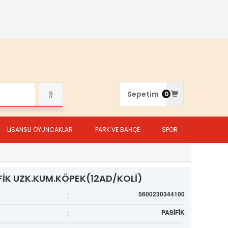
Sepetim
0
LİSANSLI OYUNCAKLAR
PARK VE BAHÇE
SPOR
İFİK UZK.KUM.KÖPEK(12AD/KOLİ)
:
5600230344100
:
PASİFİK