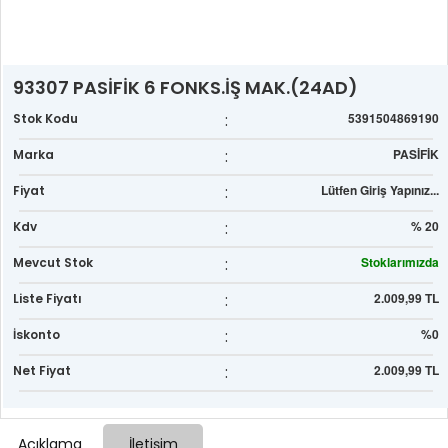
93307 PASİFİK 6 FONKS.İŞ MAK.(24AD)
:
5391504869190
Stok Kodu
:
PASİFİK
Marka
:
Lütfen Giriş Yapınız...
Fiyat
:
% 20
Kdv
:
Stoklarımızda
Mevcut Stok
:
2.009,99 TL
Liste Fiyatı
:
%0
İskonto
:
2.009,99 TL
Net Fiyat
Açıklama
İletişim