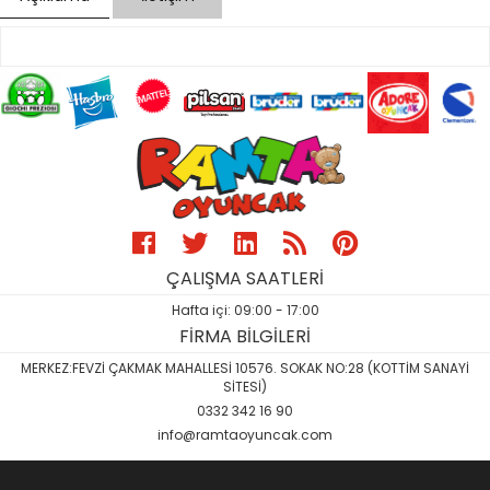
ÇALIŞMA SAATLERİ
Hafta içi: 09:00 - 17:00
FİRMA BİLGİLERİ
MERKEZ:FEVZİ ÇAKMAK MAHALLESİ 10576. SOKAK NO:28 (KOTTİM SANAYİ
SİTESİ)
0332 342 16 90
info@ramtaoyuncak.com