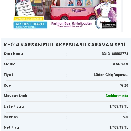
K-014 KARSAN FULL AKSESUARLI KARAVAN SETİ
:
8313188892773
Stok Kodu
:
KARSAN
Marka
:
Lütfen Giriş Yapınız...
Fiyat
:
% 20
Kdv
:
Stoklarımızda
Mevcut Stok
:
1.789,99 TL
Liste Fiyatı
:
%0
İskonto
:
1.789,99 TL
Net Fiyat