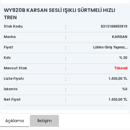
WY920B KARSAN SESLİ IŞIKLI SÜRTMELİ HIZLI
TREN
:
8313188892919
Stok Kodu
:
KARSAN
Marka
:
Lütfen Giriş Yapınız...
Fiyat
:
% 20
Kdv
:
Tükendi
Mevcut Stok
:
1.450,00 TL
Liste Fiyatı
:
%0
İskonto
:
1.450,00 TL
Net Fiyat
Açıklama
İletişim