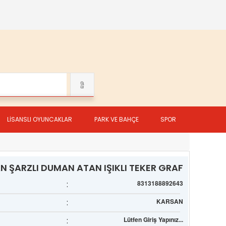
LİSANSLI OYUNCAKLAR
PARK VE BAHÇE
SPOR
N ŞARZLI DUMAN ATAN IŞIKLI TEKER GRAF
:
8313188892643
:
KARSAN
:
Lütfen Giriş Yapınız...