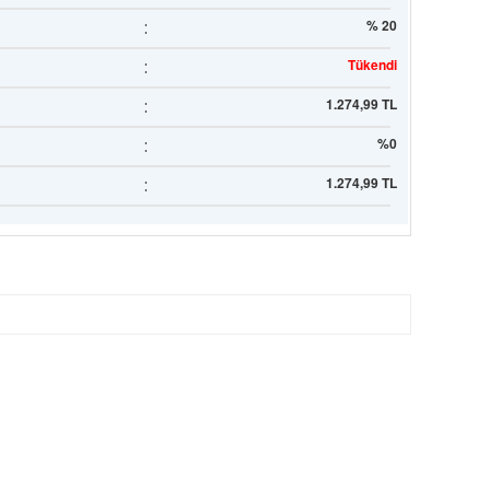
:
% 20
:
Tükendi
:
1.274,99 TL
:
%0
:
1.274,99 TL