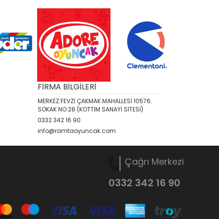
FİRMA BİLGİLERİ
MERKEZ:FEVZİ ÇAKMAK MAHALLESİ 10576.
SOKAK NO:28 (KOTTİM SANAYİ SİTESİ)
0332 342 16 90
info@ramtaoyuncak.com
Çağrı Merkezi
0332 342 16 90