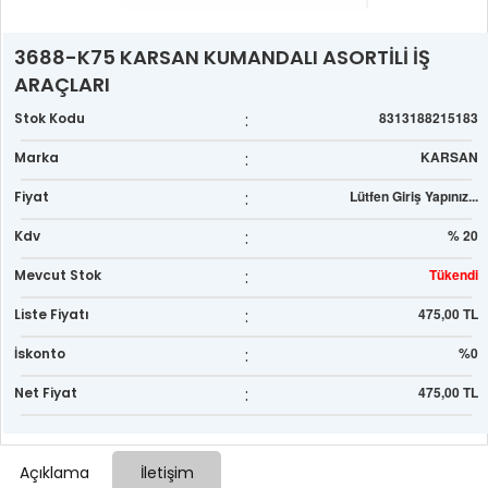
3688-K75 KARSAN KUMANDALI ASORTİLİ İŞ
ARAÇLARI
:
8313188215183
Stok Kodu
:
KARSAN
Marka
:
Lütfen Giriş Yapınız...
Fiyat
:
% 20
Kdv
:
Tükendi
Mevcut Stok
:
475,00 TL
Liste Fiyatı
:
%0
İskonto
:
475,00 TL
Net Fiyat
Açıklama
İletişim