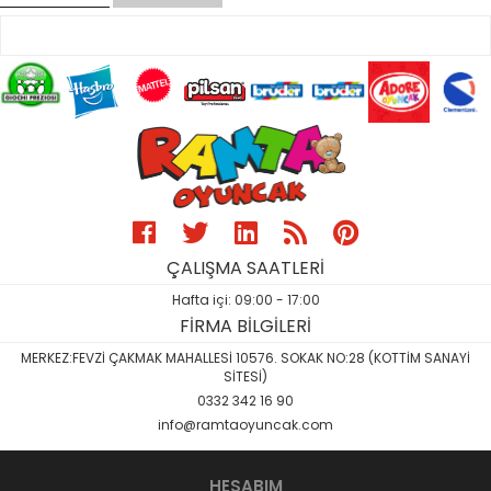
ÇALIŞMA SAATLERİ
Hafta içi: 09:00 - 17:00
FİRMA BİLGİLERİ
MERKEZ:FEVZİ ÇAKMAK MAHALLESİ 10576. SOKAK NO:28 (KOTTİM SANAYİ
SİTESİ)
0332 342 16 90
info@ramtaoyuncak.com
HESABIM