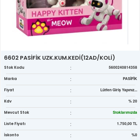
6602 PASİFİK UZK.KUM.KEDİ(12AD/KOLİ)
:
5600240814358
Stok Kodu
:
PASİFİK
Marka
:
Lütfen Giriş Yapınız...
Fiyat
:
% 20
Kdv
:
Stoklarımızda
Mevcut Stok
:
1.750,00 TL
Liste Fiyatı
:
%0
İskonto