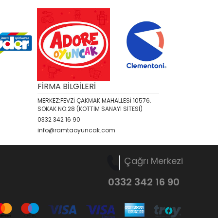
FİRMA BİLGİLERİ
MERKEZ:FEVZİ ÇAKMAK MAHALLESİ 10576.
SOKAK NO:28 (KOTTİM SANAYİ SİTESİ)
0332 342 16 90
info@ramtaoyuncak.com
Çağrı Merkezi
0332 342 16 90