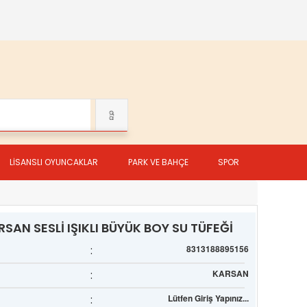
LİSANSLI OYUNCAKLAR
PARK VE BAHÇE
SPOR
SAN SESLİ IŞIKLI BÜYÜK BOY SU TÜFEĞİ
:
8313188895156
:
KARSAN
:
Lütfen Giriş Yapınız...