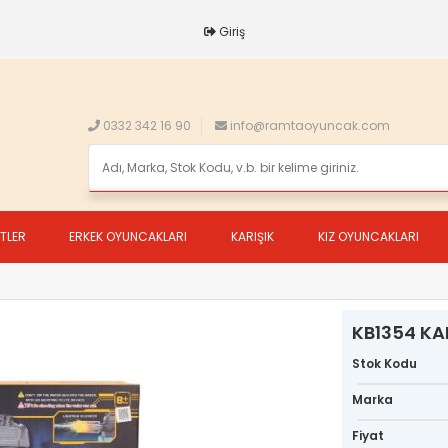
Giriş
0332 342 16 90
info@ramtaoyuncak.com
ETLER
ERKEK OYUNCAKLARI
KARIŞIK
KIZ OYUNCAKLARI
KB1354 KAR
Stok Kodu
Marka
Fiyat