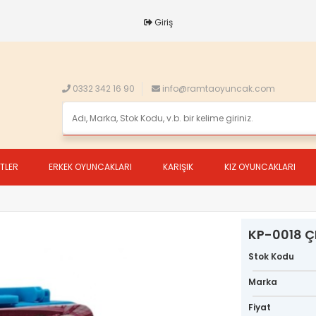
Giriş
0332 342 16 90
info@ramtaoyuncak.com
ETLER
ERKEK OYUNCAKLARI
KARIŞIK
KIZ OYUNCAKLARI
KP-0018 Ç
Stok Kodu
Marka
Fiyat