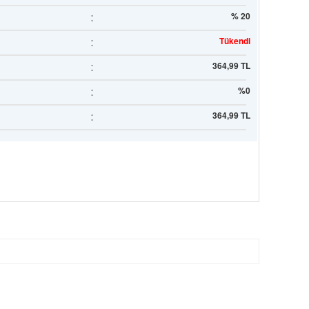
:
% 20
:
Tükendi
:
364,99 TL
:
%0
:
364,99 TL