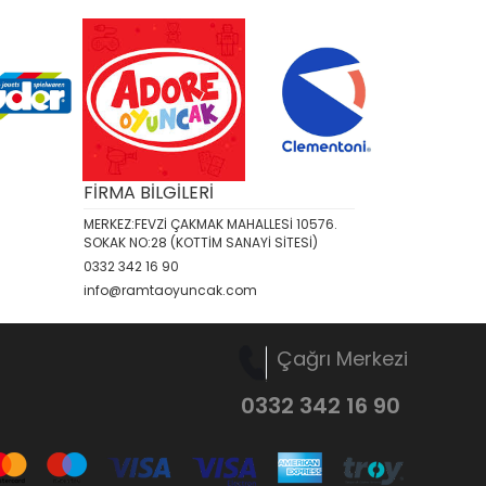
FİRMA BİLGİLERİ
MERKEZ:FEVZİ ÇAKMAK MAHALLESİ 10576.
SOKAK NO:28 (KOTTİM SANAYİ SİTESİ)
0332 342 16 90
info@ramtaoyuncak.com
Çağrı Merkezi
0332 342 16 90