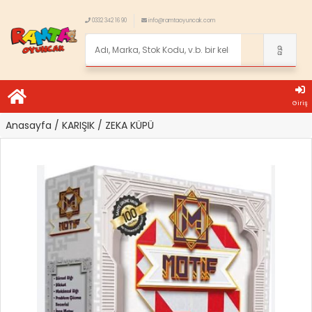
0332 342 16 90
info@ramtaoyuncak.com
Giriş
Anasayfa
/ KARIŞIK
/ ZEKA KÜPÜ