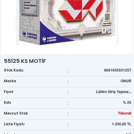
55125 KS MOTİF
:
8681655551257
Stok Kodu
:
ONUR
Marka
:
Lütfen Giriş Yapınız...
Fiyat
:
% 20
Kdv
:
Tükendi
Mevcut Stok
:
1.330,00 TL
Liste Fiyatı