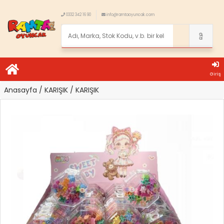
0332 342 16 90
info@ramtaoyuncak.com
Giriş
Anasayfa
/ KARIŞIK
/ KARIŞIK