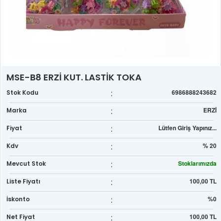
MSE-B8 ERZİ KUT. LASTİK TOKA
:
6986888243682
Stok Kodu
:
ERZİ
Marka
:
Lütfen Giriş Yapınız...
Fiyat
:
% 20
Kdv
:
Stoklarımızda
Mevcut Stok
:
100,00 TL
Liste Fiyatı
:
%0
İskonto
:
100,00 TL
Net Fiyat