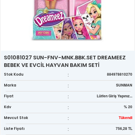
S01081027 SUN-FNV-MNK.BBK.SET DREAMEEZ
BEBEK VE EVCİL HAYVAN BAKIM SETİ
:
884978810270
Stok Kodu
:
SUNMAN
Marka
:
Lütfen Giriş Yapınız...
Fiyat
:
% 20
Kdv
:
Tükendi
Mevcut Stok
:
756,28 TL
Liste Fiyatı