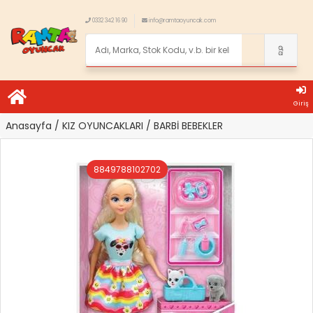
0332 342 16 90
info@ramtaoyuncak.com
Giriş
Anasayfa
/ KIZ OYUNCAKLARI
/ BARBİ BEBEKLER
8849788102702